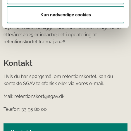
Indberetningssystem
Muligheden for at indberette har været åben i efteråret
Kun nødvendige cookies
2025 for projekter, der kan supplere de oplysninger
styrelsen allerede ligger inde med. Indberetningerne fra
efteråret 2025 er indarbejdet i opdatering af
retentionskortet fra maj 2026.
Kontakt
Hvis du har spørgsmål om retentionskortet, kan du
kontakte SGAV telefonisk eller via vores e-mail.
Mail: retentionskort@sgav.dk
Telefon: 33 95 80 00