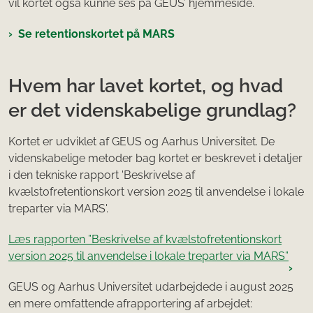
vil kortet også kunne ses på GEUS’ hjemmeside.
Se retentionskortet på MARS
Hvem har lavet kortet, og hvad
er det videnskabelige grundlag?
Kortet er udviklet af GEUS og Aarhus Universitet. De
videnskabelige metoder bag kortet er beskrevet i detaljer
i den tekniske rapport 'Beskrivelse af
kvælstofretentionskort version 2025 til anvendelse i lokale
treparter via MARS'.
Læs
rappor
ten
”Beskri
velse
af
kvæl
stofretentionskort
versi
on
2
025
til
an
vendelse
i
lokale
trepa
rter
via
MARS”
GEUS og Aarhus Universitet udarbejdede i august 2025
en mere omfattende afrapportering af arbejdet: