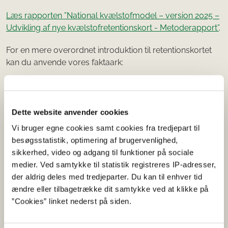
Læs rapporten ”National kvælstofmodel – version 2025 –
Udvikling af nye kvælstofretentionskort - Metoderapport”
.
For en mere overordnet introduktion til retentionskortet
kan du anvende vores faktaark:
Læs faktaarket om retentionskortet
Opdateringen i maj 2026 er beskrevet i
Dette website anvender cookies
rapporten:
”Kvælstofretentionskort 2026 – opdatering
Vi bruger egne cookies samt cookies fra tredjepart til
med nye vådområder, lavbundsprojekter,
besøgsstatistik, optimering af brugervenlighed,
minivådområder samt små søer”
.
sikkerhed, video og adgang til funktioner på sociale
medier. Ved samtykke til statistik registreres IP-adresser,
der aldrig deles med tredjeparter. Du kan til enhver tid
Hvornår bliver kortet opdateret
ændre eller tilbagetrække dit samtykke ved at klikke på
næste gang?
”Cookies” linket nederst på siden.
Retentionskortet er senest opdateret af GEUS i maj 2026