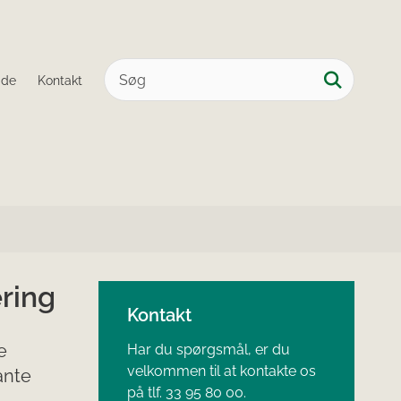
ide
Kontakt
ring
Kontakt
e
Har du spørgsmål, er du
velkommen til at kontakte os
ante
på tlf. 33 95 80 00.