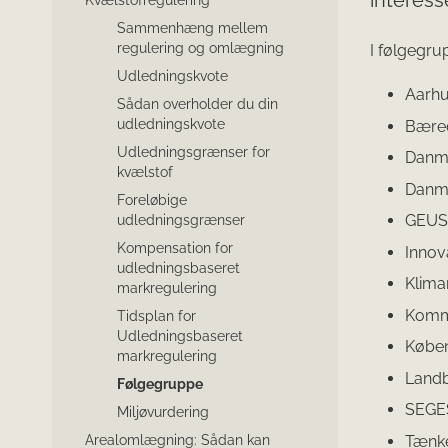
interess
Kvælstofregulering
Sammenhæng mellem
regulering og omlægning
I følgegru
Udledningskvote
Aarhu
Sådan overholder du din
udledningskvote
Bæred
Udledningsgrænser for
Danm
kvælstof
Danma
Foreløbige
GEUS
udledningsgrænser
Kompensation for
Innov
udledningsbaseret
Klima
markregulering
Komm
Tidsplan for
Udledningsbaseret
Køben
markregulering
Landb
Følgegruppe
SEGES
Miljøvurdering
Tænke
Arealomlægning: Sådan kan