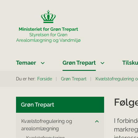
Temaer
Grøn Trepart
Tilsk
Du er her:
Forside
Grøn Trepart
Kvælstofregulering 
Følg
Grøn Trepart
I forbin
Kvælstofregulering og
arealomlægning
markreg