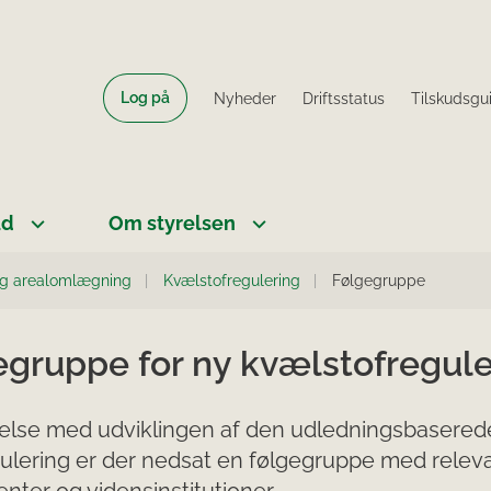
Log på
Nyheder
Driftsstatus
Tilskudsgu
ud
Om styrelsen
og arealomlægning
Kvælstofregulering
Følgegruppe
egruppe for ny kvælstofregule
delse med udviklingen af den udledningsbasered
ulering er der nedsat en følgegruppe med relev