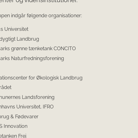
enter og vidensinstitutioner.
ppen indgår følgende organisationer:
s Universitet
ygtigt Landbrug
arks grønne tænketank CONCITO
rks Naturfredningsforening
ationscenter for Økologisk Landbrug
rådet
unernes Landsforening
havns Universitet, IFRO
rug & Fødevarer
 Innovation
tanken Frej