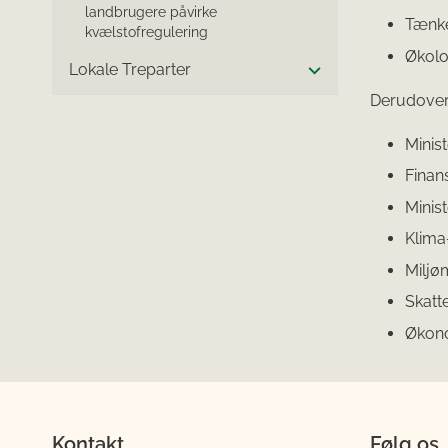
landbrugere påvirke
Tænk
kvælstofregulering
Økolo
Lokale Treparter
Derudover 
Minist
Finan
Minis
Klima
Miljøm
Skatte
Økono
Kontakt
Følg os