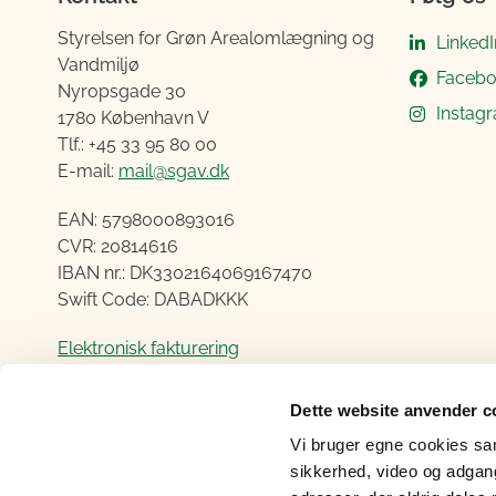
Styrelsen for Grøn Arealomlægning og
LinkedI
Vandmiljø
Faceb
Nyropsgade 30
Instag
1780 København V
Tlf.: +45 33 95 80 00
E-mail:
mail@sgav.dk
EAN: 5798000893016
CVR: 20814616
IBAN nr.: DK3302164069167470
Swift Code: DABADKKK
Elektronisk fakturering
Åben:
Dette website anvender c
Mandag – Torsdag fra 08.30 – 15.00
Vi bruger egne cookies samt
Fredag fra 08.30 – 14.00
sikkerhed, video og adgang 