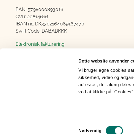
EAN: 5798000893016
CVR: 20814616
IBAN nr.: DK3302164069167470
Swift Code: DABADKKK
Elektronisk fakturering
Åben:
Dette website anvender c
Mandag – Torsdag fra 08.30 – 15.00
Vi bruger egne cookies samt
Fredag fra 08.30 – 14.00
sikkerhed, video og adgang 
adresser, der aldrig deles 
ved at klikke på ”Cookies” 
Cookies
Tilgængelighedserklæring
Perso
Samtykkevalg
Nødvendig