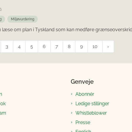
6
g
Miljøvurdering
u læse om plan i Tyskland som kan medføre grænseoverskride
3
4
5
6
7
8
9
10
Genveje
n
Abonnér
ook
Ledige stillinger
ram
Whistleblower
Presse
English