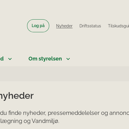
Log på
Nyheder
Driftsstatus
Tilskudsgu
ud
Om styrelsen
 nyheder
du finde nyheder, pressemeddelelser og annonce
lægning og Vandmiljø.