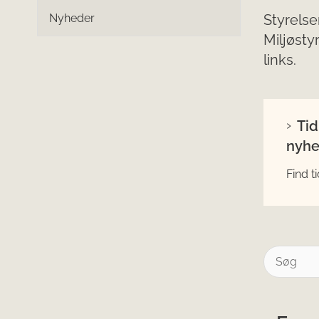
Nyheder
Styrelse
Miljøsty
links.
Tid
nyhe
Find t