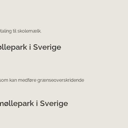
taling til skolemælk.
llepark i Sverige
ge som kan medføre grænseoverskridende
møllepark i Sverige