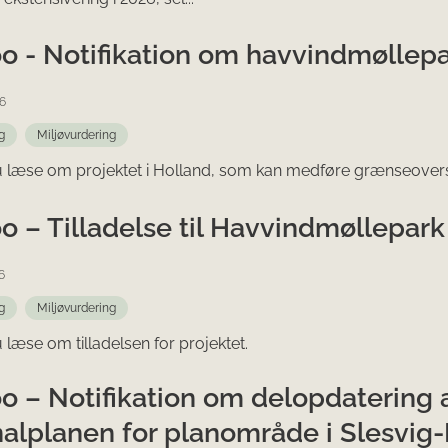
o - Notifikation om havvindmøllepa
6
g
Miljøvurdering
 læse om projektet i Holland, som kan medføre grænseoversk
o – Tilladelse til Havvindmøllepark 
6
g
Miljøvurdering
 læse om tilladelsen for projektet.
o – Notifikation om delopdatering a
nalplanen for planområde i Slesvig-