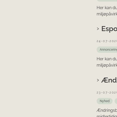
Her kan d
miljøpåvir
Espo
24-07-202
Annoncerin
Her kan d
miljøpåvir
Ændr
23-07-202
Nyhed
Ændringsbe
midlertidig