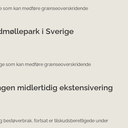
ige som kan medføre grænseoverskridende
dmøllepark i Sverige
erige som kan medføre grænseoverskridende
en midlertidig ekstensivering
 bestøverbrak, fortsat er tilskudsberettigede under