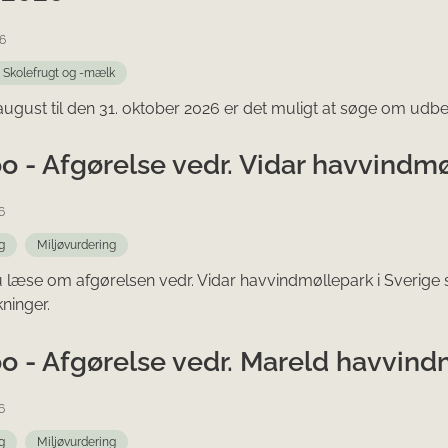
6
Skolefrugt og -mælk
 august til den 31. oktober 2026 er det muligt at søge om udbe
o - Afgørelse vedr. Vidar havvindmø
6
g
Miljøvurdering
u læse om afgørelsen vedr. Vidar havvindmøllepark i Sveri
kninger.
o - Afgørelse vedr. Mareld havvind
6
g
Miljøvurdering