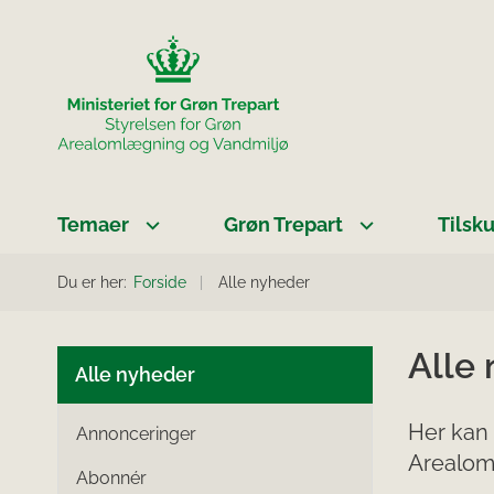
Temaer
Grøn Trepart
Tilsk
Du er her:
Forside
Alle nyheder
Alle
Alle nyheder
Her kan 
Annonceringer
Arealom
Abonnér