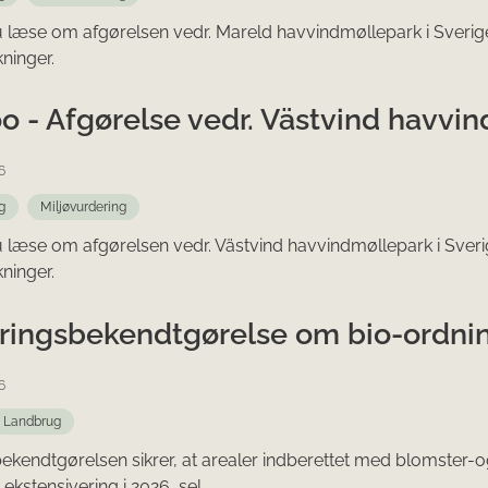
u læse om afgørelsen vedr. Mareld havvindmøllepark i Sver
kninger.
o - Afgørelse vedr. Västvind havvin
6
g
Miljøvurdering
u læse om afgørelsen vedr. Västvind havvindmøllepark i Sv
kninger.
ingsbekendtgørelse om bio-ordning
6
Landbrug
kendtgørelsen sikrer, at arealer indberettet med blomster-og
 ekstensivering i 2026, sel...