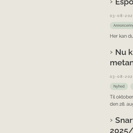
Espo
03-08-20
Annoncerin
Her kan du
Nu k
metan
03-08-20
Nyhed
Til oktobe
den 28. au
Snar
2025