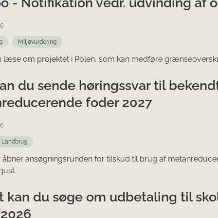
o - Notifikation vedr. udvinding af o
26
g
Miljøvurdering
 læse om projektet i Polen, som kan medføre grænseoverskri
an du sende høringssvar til bekendt
reducerende foder 2027
26
Landbrug
r åbner ansøgningsrunden for tilskud til brug af metanreducere
gust.
t kan du søge om udbetaling til sko
/2026