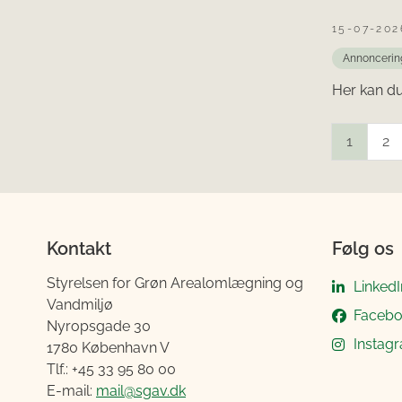
15-07-202
Annoncerin
Her kan d
1
2
Kontakt
Følg os
Styrelsen for Grøn Arealomlægning og
LinkedI
Vandmiljø
Faceb
Nyropsgade 30
Instag
1780 København V
Tlf.: +45 33 95 80 00
E-mail:
mail@sgav.dk