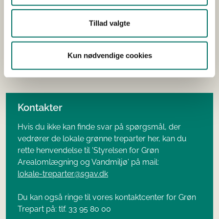
Danmarks Naturfredningsforenings temaside om grøn
Tillad valgte
trepart
Landbrug & Fødevarers hjemmeside
Kun nødvendige cookies
SEGES Innovations hjemmeside
Kontakter
Hvis du ikke kan finde svar på spørgsmål, der
vedrører de lokale grønne treparter her, kan du
rette henvendelse til 'Styrelsen for Grøn
Arealomlægning og Vandmiljø' på mail:
lokale-treparter@sgav.dk
Du kan også ringe til vores kontaktcenter for Grøn
Trepart på: tlf. 33 95 80 00