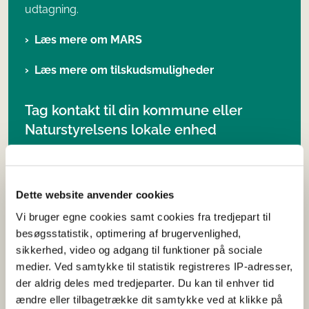
udtagning.
Læs mere om MARS
Læs mere om tilskudsmuligheder
Tag kontakt til din kommune eller
Naturstyrelsens lokale enhed
Kommunen og Naturstyrelsen er begge en del af
de lokale treparter og planlægger og gennemfører
selv projekter. Du kan derfor tage fat i din
Dette website anvender cookies
kommune eller Naturstyrelsens lokale enhed for at
Vi bruger egne cookies samt cookies fra tredjepart til
høre nærmere om arealomlægningsarbejdet i dit
besøgsstatistik, optimering af brugervenlighed,
lokale område eller hvis du har arealer, du gerne
sikkerhed, video og adgang til funktioner på sociale
vil bringe i spil til et projekt.
medier. Ved samtykke til statistik registreres IP-adresser,
der aldrig deles med tredjeparter. Du kan til enhver tid
Find Naturstyrelsens lokale enhed i dit område
ændre eller tilbagetrække dit samtykke ved at klikke på