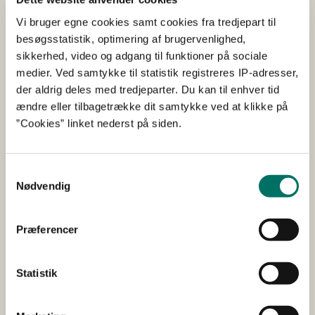
medtalt vådlægningseffekten fra
ekstensiveringstidspunktet?
Vi bruger egne cookies samt cookies fra tredjepart til
besøgsstatistik, optimering af brugervenlighed,
sikkerhed, video og adgang til funktioner på sociale
Hvad er retentionskortet?
medier. Ved samtykke til statistik registreres IP-adresser,
der aldrig deles med tredjeparter. Du kan til enhver tid
Hvad er IT-platformen MARS?
ændre eller tilbagetrække dit samtykke ved at klikke på
”Cookies” linket nederst på siden.
Hvorfor er udledningen af kvælstof et problem for
vores vandmiljø?
Samtykkevalg
Nødvendig
Om Den Grønne Trepart
Præferencer
Indsatsen for at forbedre vandmiljøet ved at
reducere udledningen af kvælstof fra marker er et
Statistik
af hovedpunkterne i Den Grønne Trepart.