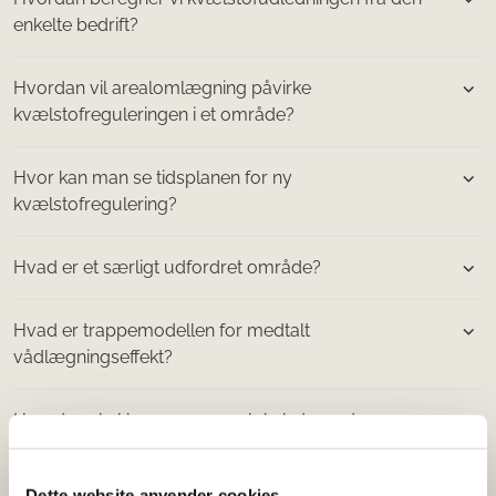
enkelte bedrift?
Hvordan vil arealomlægning påvirke
kvælstofreguleringen i et område?
Hvor kan man se tidsplanen for ny
kvælstofregulering?
Hvad er et særligt udfordret område?
Hvad er trappemodellen for medtalt
vådlægningseffekt?
Hvordan skal kommuner og lokale treparter
forholde sig til arealer, hvor landbrugeren ønsker
at få indtegnet et skitseprojekt med henblik på at få
Dette website anvender cookies