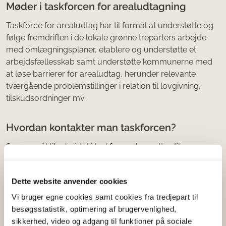
Møder i taskforcen for arealudtagning
Taskforce for arealudtag har til formål at understøtte og
følge fremdriften i de lokale grønne treparters arbejde
med omlægningsplaner, etablere og understøtte et
arbejdsfællesskab samt understøtte kommunerne med
at løse barrierer for arealudtag, herunder relevante
tværgående problemstillinger i relation til lovgivning,
tilskudsordninger mv.
Hvordan kontakter man taskforcen?
Spørgsmål til arbejdet i taskforcen kan rettes til
mailadressen
taskforce@mgtp.dk
. Øvrige spørgsmål
henvises til kontaktcenter for grøn trepart på tlf. 33 95 80
Dette website anvender cookies
00.
Vi bruger egne cookies samt cookies fra tredjepart til
besøgsstatistik, optimering af brugervenlighed,
National styregruppe for arealudtag
sikkerhed, video og adgang til funktioner på sociale