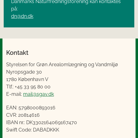
Danmarks Naturfredningsforening kan kontaktes
på:
dn@dn.dk
Kontakt
Styrelsen for Grøn Arealomlægning og Vandmiljø
Nyropsgade 30
1780 København V
Tlf.: +45 33 95 80 00
E-mail:
mail@sgav.dk
EAN: 5798000893016
CVR: 20814616
IBAN nr.: DK3302164069167470
Swift Code: DABADKKK