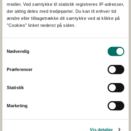
Styregruppen er et forberedende forum, der er ansvarlig
medier. Ved samtykke til statistik registreres IP-adresser,
for at sikre hurtig handling ift. at løse barrierer for
der aldrig deles med tredjeparter. Du kan til enhver tid
arealudtag og fastlægge dagsordenen for møderne i det
ændre eller tilbagetrække dit samtykke ved at klikke på
Politiske forum for arealudtag. Den består af
”Cookies” linket nederst på siden.
repræsentanter fra:
Ministeriet for Grøn Trepart
Samtykkevalg
Nødvendig
Klima-, Energi- og Forsyningsministeriet
Økonomiministeriet
Præferencer
Finansministeriet
Kommunernes Landsforening
Statistik
Danmarks Naturfredningsforening
Landbrug & Fødevarer
Marketing
Politisk forum for arealudtagning (PFA)
For at sikre politisk forankring af og handlekraft bag
Vis detaljer