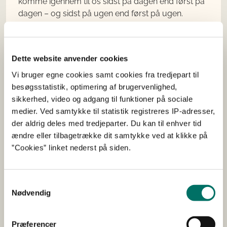
komme igennem til os sidst på dagen end først på
dagen – og sidst på ugen end først på ugen.
Dette website anvender cookies
Pressekontakt – for
Vi bruger egne cookies samt cookies fra tredjepart til
besøgsstatistik, optimering af brugervenlighed,
journalister
sikkerhed, video og adgang til funktioner på sociale
medier. Ved samtykke til statistik registreres IP-adresser,
der aldrig deles med tredjeparter. Du kan til enhver tid
ændre eller tilbagetrække dit samtykke ved at klikke på
”Cookies” linket nederst på siden.
Samtykkevalg
Nødvendig
Præferencer