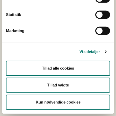
Kontakt vores presseteam:
Statistik
Pressekontakt
Marketing
Fold alle ud
Vis detaljer
Find os – adresser
Tillad alle cookies
E-mail og sikker e-mail
Tillad valgte
EAN- og CVR-nummer
Kun nødvendige cookies
Sådan deltager du i vores webinarer