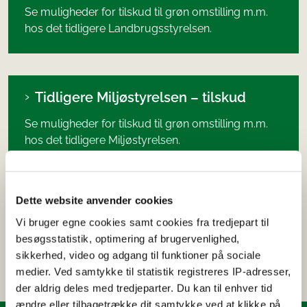
Se muligheder for tilskud til grøn omstilling m.m.
hos det tidligere Landbrugsstyrelsen.
Tidligere Miljøstyrelsen – tilskud
Se muligheder for tilskud til grøn omstilling m.m.
hos det tidligere Miljøstyrelsen.
Dette website anvender cookies
Naturstyrelsen
Vi bruger egne cookies samt cookies fra tredjepart til
Se muligheder for tilskud til grøn omstilling m.m.
besøgsstatistik, optimering af brugervenlighed,
hos Naturstyrelsen.
sikkerhed, video og adgang til funktioner på sociale
medier. Ved samtykke til statistik registreres IP-adresser,
der aldrig deles med tredjeparter. Du kan til enhver tid
ændre eller tilbagetrække dit samtykke ved at klikke på