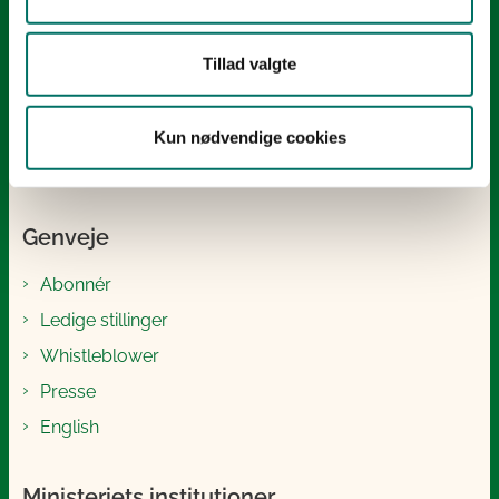
Følg os
Tillad valgte
LinkedIn
Facebook
Kun nødvendige cookies
Instagram
Genveje
Abonnér
Ledige stillinger
Whistleblower
Presse
English
Ministeriets institutioner