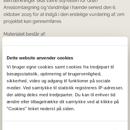
Bemærkninger skal være Styrelsen for Grøn
Arealomlægning og Vandmiljø i hænde senest den 6.
oktober 2025 for at indgå i den endelige vurdering af, om
projektet kan gennemføres.
Materialet består af:
Miljøkonsekvensrapport inklusive bilag
Udkast til § 25-tilladelse og udkast til dispensation fra
Dette website anvender cookies
artsfredningsbekendtgørelsen fra Styrelsen fra Grøn
Vi bruger egne cookies samt cookies fra tredjepart til
Arealomlægning og Vandmiljø.
besøgsstatistik, optimering af brugervenlighed,
sikkerhed, video og adgang til funktioner på sociale
Læs mere om projektet på Styrelsen for Grøn
medier. Ved samtykke til statistik registreres IP-adresser,
Arealomlægning og Vandmiljøs hjemmeside.
der aldrig deles med tredjeparter. Du kan til enhver tid
ændre eller tilbagetrække dit samtykke ved at klikke på
Projekthjemmeside for udvidelse af 400 kV
”Cookies” linket nederst på siden.
højspændingsstation Idomlund
Samtykkevalg