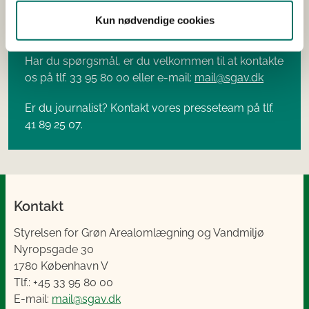
Kun nødvendige cookies
Kontakt
Har du spørgsmål, er du velkommen til at kontakte
os på tlf. 33 95 80 00 eller e-mail:
mail@sgav.dk
Er du journalist? Kontakt vores presseteam på tlf.
41 89 25 07.
Kontakt
Styrelsen for Grøn Arealomlægning og Vandmiljø
Nyropsgade 30
1780 København V
Tlf.: +45 33 95 80 00
E-mail:
mail@sgav.dk