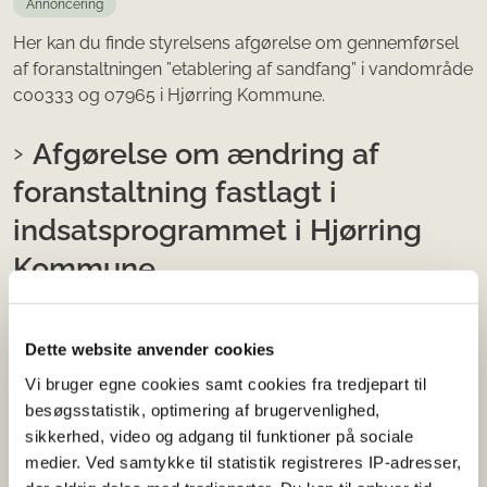
Annoncering
Her kan du finde styrelsens afgørelse om gennemførsel
af foranstaltningen ”etablering af sandfang” i vandområde
c00333 og o7965 i Hjørring Kommune.
Afgørelse om ændring af
foranstaltning fastlagt i
indsatsprogrammet i Hjørring
Kommune
22-12-2025
Dette website anvender cookies
Annoncering
Vi bruger egne cookies samt cookies fra tredjepart til
Her kan du finde styrelsens afgørelse om, at Hjørring
besøgsstatistik, optimering af brugervenlighed,
Kommune kan gennemføre foranstaltningen ”etablering
sikkerhed, video og adgang til funktioner på sociale
af sandfang” i vandområderne o7923_d og o7923.
medier. Ved samtykke til statistik registreres IP-adresser,