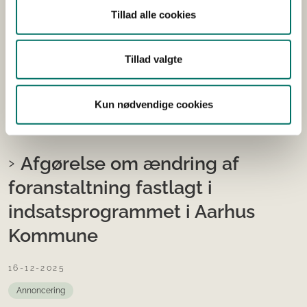
Jardelund i Tyskland
Tillad alle cookies
17-12-2025
Tillad valgte
Annoncering
Miljøvurdering
Her kan du læse om projekt etablering og drift af syv
Kun nødvendige cookies
vindmøller i kommunen Jardelund, Tyskland som kan
medføre grænseoverskridende miljøpåvirkninger.
Afgørelse om ændring af
foranstaltning fastlagt i
indsatsprogrammet i Aarhus
Kommune
16-12-2025
Annoncering