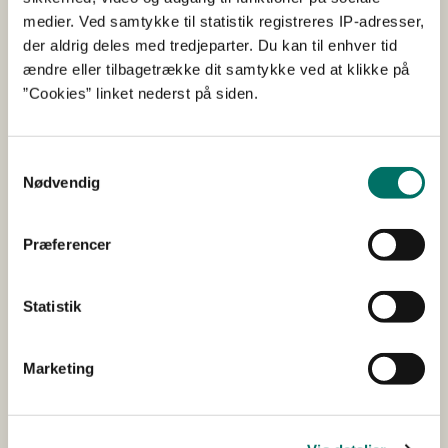
Klagevejledning
medier. Ved samtykke til statistik registreres IP-adresser,
der aldrig deles med tredjeparter. Du kan til enhver tid
Klagevejledningen fremgår af selve afgørelsen. En
ændre eller tilbagetrække dit samtykke ved at klikke på
eventuel klage skal være modtaget senest fire uger efter
”Cookies” linket nederst på siden.
offentliggørelsen af afgørelsen dvs. senest den 6.
november 2025.
Samtykkevalg
Nødvendig
Abonnér
Præferencer
Få nyheder fra Styrelsen for Grøn Arealomlægning
og Vandmiljø sendt til din mailboks.
Statistik
Marketing
Kontakt
Har du spørgsmål, er du velkommen til at kontakte
os på tlf. 33 95 80 00 eller e-mail:
mail@sgav.dk