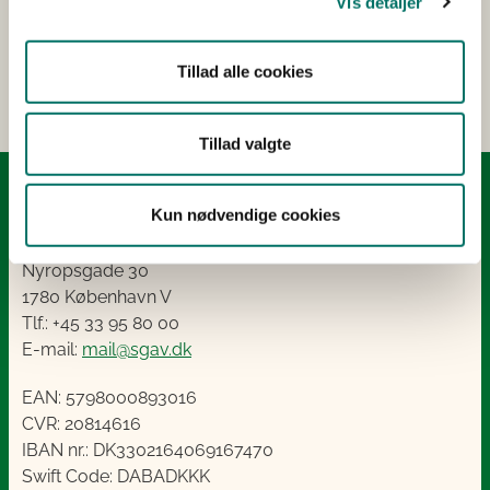
Vis detaljer
Er du journalist? Kontakt vores presseteam på tlf.
Tillad alle cookies
41 89 25 07.
Tillad valgte
Kontakt
Kun nødvendige cookies
Styrelsen for Grøn Arealomlægning og Vandmiljø
Nyropsgade 30
1780 København V
Tlf.: +45 33 95 80 00
E-mail:
mail@sgav.dk
EAN: 5798000893016
CVR: 20814616
IBAN nr.: DK3302164069167470
Swift Code: DABADKKK