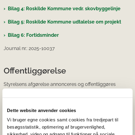
Bilag 4: Roskilde Kommune vedr. skovbyggelinje
Bilag 5: Roskilde Kommune udtalelse om projekt
Bilag 6: Fortidsminder
Journal nr.: 2025-10037
Offentliggørelse
Styrelsens afgørelse annonceres og offentliggøres
udelukkende digitalt. Vi gør opmærksom på, at der er
åbenhed i styrelsens sagsbehandling, og at henvendelser
i miljøsager er omfattet af reglerne om aktindsigt.
Dette website anvender cookies
Offentligheden har adgang til sagens øvrige oplysninger
Vi bruger egne cookies samt cookies fra tredjepart til
med de begrænsninger, der følger af lovgivningen.
besøgsstatistik, optimering af brugervenlighed,
sikkerhed, video og adgang til funktioner på sociale