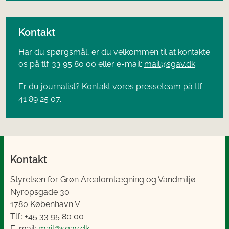
Kontakt
Har du spørgsmål, er du velkommen til at kontakte
os på tlf. 33 95 80 00 eller e-mail:
mail@sgav.dk
Er du journalist? Kontakt vores presseteam på tlf.
41 89 25 07.
Kontakt
Styrelsen for Grøn Arealomlægning og Vandmiljø
Nyropsgade 30
1780 København V
Tlf.: +45 33 95 80 00
E-mail:
mail@sgav.dk