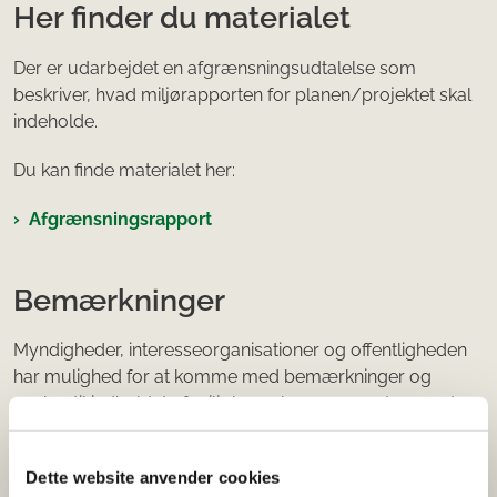
Her finder du materialet
Der er udarbejdet en afgrænsningsudtalelse som
beskriver, hvad miljørapporten for planen/projektet skal
indeholde.
Du kan finde materialet her:
Afgrænsningsrapport
Bemærkninger
Myndigheder, interesseorganisationer og offentligheden
har mulighed for at komme med bemærkninger og
ønsker til indholdet af miljøkonsekvensrapporten samt
planlagte foranstaltninger for at reducere eller fjerne
potentielle grænseoverskridende virkninger på miljøet.
Dette website anvender cookies
Hvis I ønsker at deltage i miljøvurderingsprocessen eller