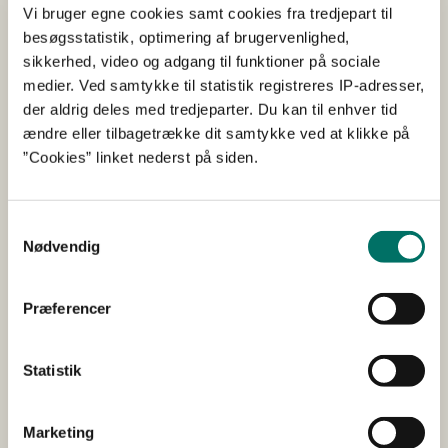
har bemærkninger til de planlagte forundersøgelser eller
Vi bruger egne cookies samt cookies fra tredjepart til
indholdet af den kommende miljøkonsekvensrapport,
besøgsstatistik, optimering af brugervenlighed,
kan I sende dem til
Espoo@sgav.dk
med angivelse af
sikkerhed, video og adgang til funktioner på sociale
journalnummer: 2025-24679 senest den 14. januar 2026.
medier. Ved samtykke til statistik registreres IP-adresser,
der aldrig deles med tredjeparter. Du kan til enhver tid
ændre eller tilbagetrække dit samtykke ved at klikke på
Fakta om Espoo-konventionen
”Cookies” linket nederst på siden.
Espoo-konventionen er bekendtgørelse af konventionen
af 25. februar 1991 om vurdering af virkningerne på
Samtykkevalg
Nødvendig
miljøet på tværs af landegrænserne samt
bekendtgørelse af protokol af 21. maj 2003 om strategisk
miljøvurdering til konventionen af 25. februar 1991 om
Præferencer
vurdering af virkningerne på miljøet på tværs af
landegrænserne.
Statistik
Styrelsen for Grøn Arealomlægning og Vandmiljøs
opgave som Espoo-myndighed er:
Marketing