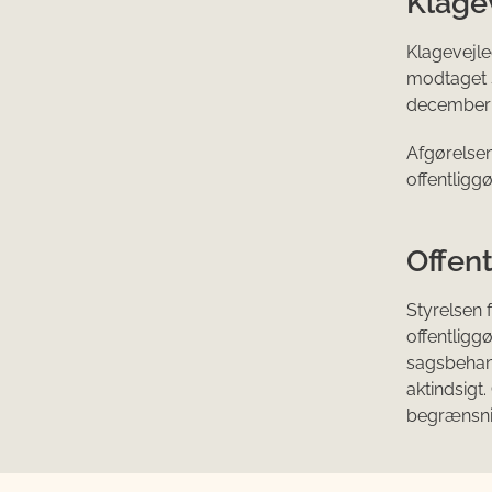
Klage
Klagevejle
modtaget s
december 
Afgørelsen
offentliggø
Offent
Styrelsen
offentligg
sagsbehand
aktindsigt
begrænsnin