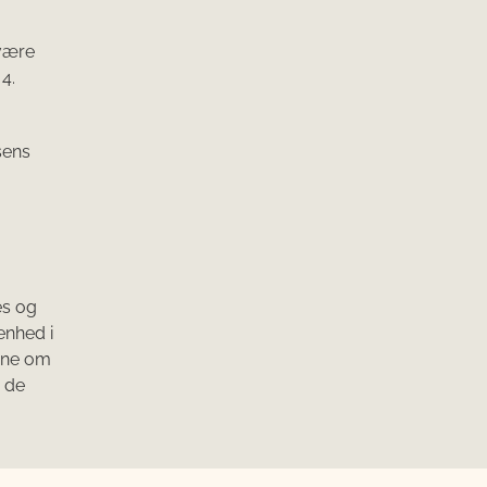
 være
4.
sens
es og
enhed i
erne om
d de