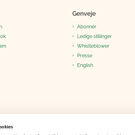
Genveje
n
Abonnér
ook
Ledige stillinger
ram
Whistleblower
Presse
English
ookies