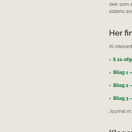
sker som e
statens are
Her fi
Al relevan
§ 21-afg
Bilag 1 
Bilag 2 
Bilag 3
Journal nr.