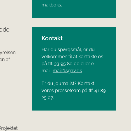
mailboks.
jede
Kontakt
Har du spørgsmål, er du
tyrelsen
velkommen til at kontakte os
en af
på tlf. 33 95 80 00 eller e-
mail:
mail@sgav.dk
Er du journalist? Kontakt
vores presseteam på tlf. 41 89
25 07.
Projektet