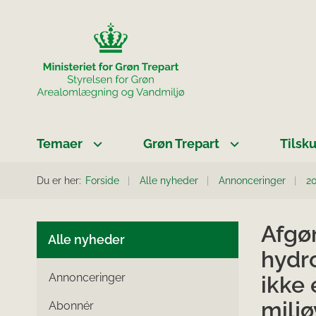
Temaer
Grøn Trepart
Tilsk
Du er her:
Forside
Alle nyheder
Annonceringer
2
Afgø
Alle nyheder
hydro
Annonceringer
ikke 
milj
Abonnér