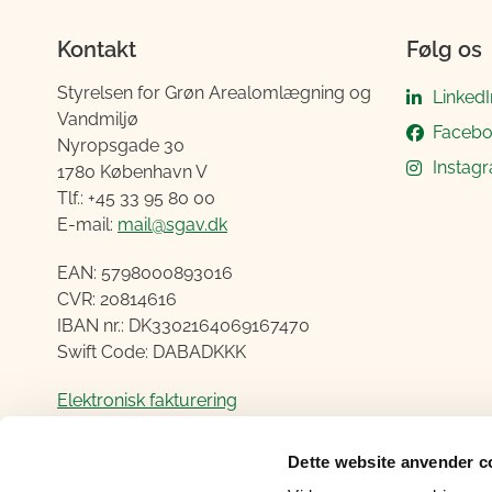
Kontakt
Følg os
Styrelsen for Grøn Arealomlægning og
LinkedI
Vandmiljø
Faceb
Nyropsgade 30
Instag
1780 København V
Tlf.: +45 33 95 80 00
E-mail:
mail@sgav.dk
EAN: 5798000893016
CVR: 20814616
IBAN nr.: DK3302164069167470
Swift Code: DABADKKK
Elektronisk fakturering
Åben:
Dette website anvender c
Mandag – Torsdag fra 08.30 – 15.00