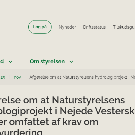
Log på
Nyheder
Driftsstatus
Tilskudsgu
ud
Om styrelsen
025
nov
Afgørelse om at Naturstyrelsens hydrologiprojekt i N
relse om at Naturstyrelsens
logiprojekt i Nejede Vesters
er omfattet af krav om
øvurdering