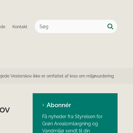
ide
Kontakt
ejede Vesterskov ikke er omfattet af krav om miljøvurdering
Abonnér
kov
Få nyheder fra Styrelsen for
Grøn Arealomlægning og
Vandmiljø sendt til din