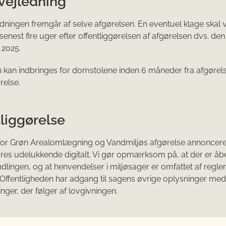
vejledning
dningen fremgår af selve afgørelsen. En eventuel klage skal
enest fire uger efter offentliggørelsen af afgørelsen dvs. den 
2025.
 kan indbringes for domstolene inden 6 måneder fra afgørel
relse.
liggørelse
 for Grøn Arealomlægning og Vandmiljøs afgørelse annoncer
øres udelukkende digitalt. Vi gør opmærksom på, at der er åb
lingen, og at henvendelser i miljøsager er omfattet af regl
. Offentligheden har adgang til sagens øvrige oplysninger me
ger, der følger af lovgivningen.