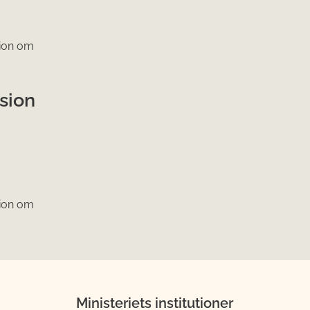
tion om
ssion
tion om
Ministeriets institutioner