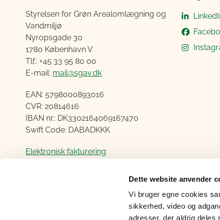
Styrelsen for Grøn Arealomlægning og
LinkedI
Vandmiljø
Faceb
Nyropsgade 30
Instag
1780 København V
Tlf.: +45 33 95 80 00
E-mail:
mail@sgav.dk
EAN: 5798000893016
CVR: 20814616
IBAN nr.: DK3302164069167470
Swift Code: DABADKKK
Elektronisk fakturering
Åben:
Dette website anvender c
Mandag – Torsdag fra 08.30 – 15.00
Vi bruger egne cookies samt
Fredag fra 08.30 – 14.00
sikkerhed, video og adgang 
adresser, der aldrig deles 