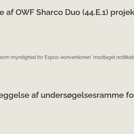
se af OWF Sharco Duo (44.E.1) projek
 som myndighed for Espoo-konventionen* modtaget notifika
æggelse af undersøgelsesramme for