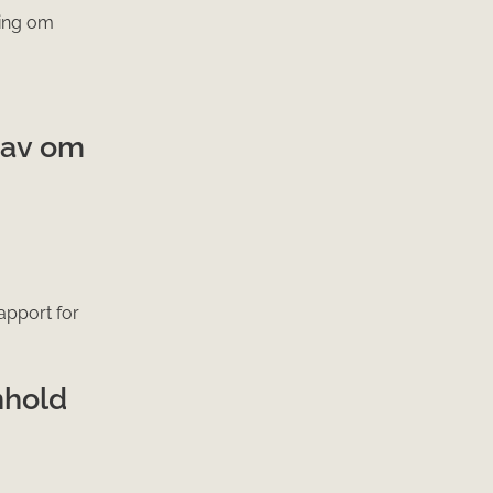
ring om
rav om
apport for
nhold