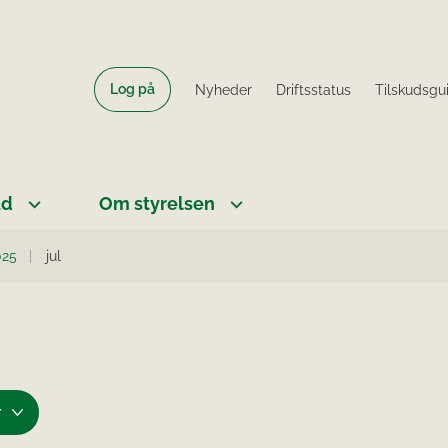
Log på
Nyheder
Driftsstatus
Tilskudsgu
ud
Om styrelsen
025
jul