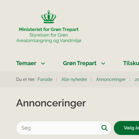
Temaer
Grøn Trepart
Tilsk
Du er her:
Forside
Alle nyheder
Annonceringer
2
Annonceringer