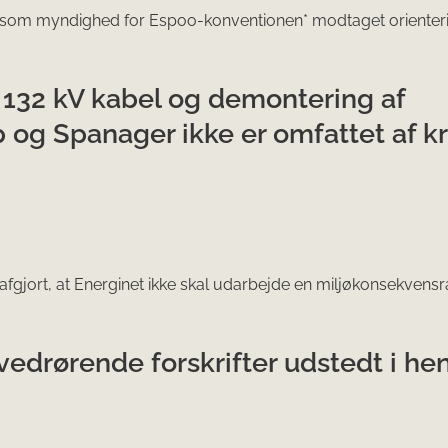
r som myndighed for Espoo-konventionen* modtaget oriente
f 132 kV kabel og demontering af
 og Spanager ikke er omfattet af k
fgjort, at Energinet ikke skal udarbejde en miljøkonsekvensr
vedrørende forskrifter udstedt i he