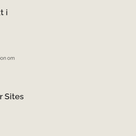
t i
tion om
 Sites