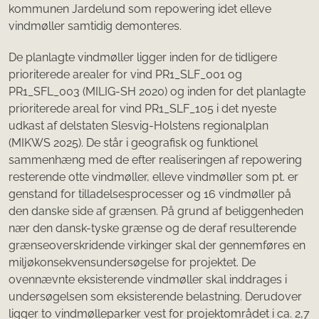
kommunen Jardelund som repowering idet elleve
vindmøller samtidig demonteres.
De planlagte vindmøller ligger inden for de tidligere
prioriterede arealer for vind PR1_SLF_001 og
PR1_SFL_003 (MILIG-SH 2020) og inden for det planlagte
prioriterede areal for vind PR1_SLF_105 i det nyeste
udkast af delstaten Slesvig-Holstens regionalplan
(MIKWS 2025). De står i geografisk og funktionel
sammenhæng med de efter realiseringen af repowering
resterende otte vindmøller, elleve vindmøller som pt. er
genstand for tilladelsesprocesser og 16 vindmøller på
den danske side af grænsen. På grund af beliggenheden
nær den dansk-tyske grænse og de deraf resulterende
grænseoverskridende virkinger skal der gennemføres en
miljøkonsekvensundersøgelse for projektet. De
ovennævnte eksisterende vindmøller skal inddrages i
undersøgelsen som eksisterende belastning. Derudover
ligger to vindmølleparker vest for projektområdet i ca. 2,7