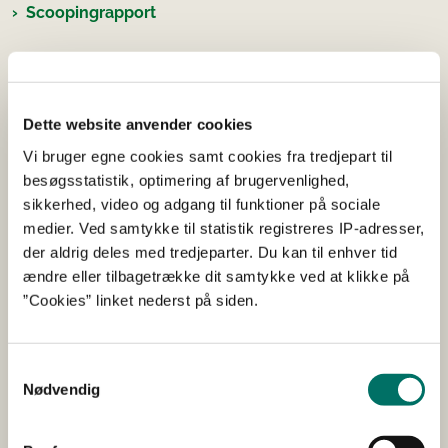
Scoopingrapport
Bemærkninger
Dette website anvender cookies
Myndigheder, interesseorganisationer og offentligheden
Vi bruger egne cookies samt cookies fra tredjepart til
har mulighed for at komme med bemærkninger til
besøgsstatistik, optimering af brugervenlighed,
scoopingrapporten samt planlagte foranstaltninger for at
sikkerhed, video og adgang til funktioner på sociale
reducere eller fjerne potentielle grænseoverskridende
medier. Ved samtykke til statistik registreres IP-adresser,
virkninger på miljøet.
der aldrig deles med tredjeparter. Du kan til enhver tid
ændre eller tilbagetrække dit samtykke ved at klikke på
Hvis I ønsker at deltage i miljøvurderingsprocessen eller
”Cookies” linket nederst på siden.
har bemærkninger til miljøkonsekvensrapporten kan I
sende dem til
Espoo@sgav.dk
med angivelse af
journalnummer:
2024-93545
senest den
29. januar 2026.
Samtykkevalg
Nødvendig
Fakta om Espoo-konventionen