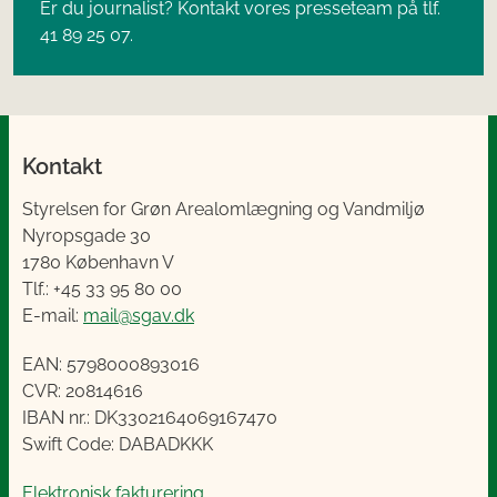
Er du journalist? Kontakt vores presseteam på tlf.
41 89 25 07.
Kontakt
Styrelsen for Grøn Arealomlægning og Vandmiljø
Nyropsgade 30
1780 København V
Tlf.: +45 33 95 80 00
E-mail:
mail@sgav.dk
EAN: 5798000893016
CVR: 20814616
IBAN nr.: DK3302164069167470
Swift Code: DABADKKK
Elektronisk fakturering