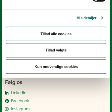
E-mail:
mail@sgav.dk
EAN: 5798000893016
Vis detaljer
CVR: 20814616
IBAN nr.: DK3302164069167470
Swift Code: DABADKKK
Tillad alle cookies
Elektronisk fakturering
Tillad valgte
Åben:
Mandag – Torsdag fra 08.30 – 15.00
Fredag fra 08.30 – 14.00
Kun nødvendige cookies
Følg os
LinkedIn
Facebook
Instagram