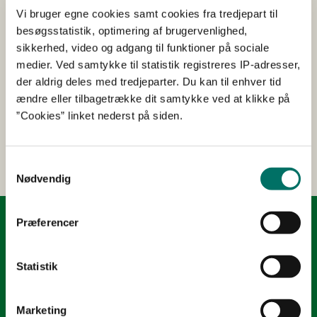
Vi bruger egne cookies samt cookies fra tredjepart til
besøgsstatistik, optimering af brugervenlighed,
sikkerhed, video og adgang til funktioner på sociale
Kontakt
medier. Ved samtykke til statistik registreres IP-adresser,
Har du spørgsmål, er du velkommen til at kontakte
der aldrig deles med tredjeparter. Du kan til enhver tid
os på tlf. 33 95 80 00 eller e-mail:
mail@sgav.dk
ændre eller tilbagetrække dit samtykke ved at klikke på
”Cookies” linket nederst på siden.
Er du journalist? Kontakt vores presseteam på tlf.
41 89 25 07.
Samtykkevalg
Nødvendig
Præferencer
Kontakt
Styrelsen for Grøn Arealomlægning og Vandmiljø
Statistik
Nyropsgade 30
1780 København V
Tlf.: +45 33 95 80 00
Marketing