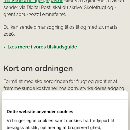
markedsordninger@sgav.dk
eller via Digital Post. Hvis du
sender via Digital Post, skal du skrive: Skolefrugt og -
grønt 2026-2027 i emnefeltet.
Du kan sende din ansøgning til os til og med 27. marts
2026.
Læs mere i vores tilskudsguide
Kort om ordningen
Formålet med skoleordningen for frugt og grønt er at
fremme sunde kostvaner hos børn, styrke deres adgang
til frugt og grønt, og øge viden om landbrug, ernæring
og sundhed.
Dette website anvender cookies
Der gives derfor EU-tilskud til uddeling af udvalgte
Vi bruger egne cookies samt cookies fra tredjepart til
frugter og grøntsager, samt læringsaktiviteter til børn, der
besøgsstatistik, optimering af brugervenlighed,
er indskrevet på uddannelsesinstitutioner. Tilskud kan