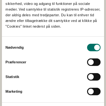
sikkerhed, video og adgang til funktioner på sociale
søges af bl.a. uddannelsesinstitutioner, leverandører af
medier. Ved samtykke til statistik registreres IP-adresser,
frugt og grønt, organisationer og kommuner.
der aldrig deles med tredjeparter. Du kan til enhver tid
ændre eller tilbagetrække dit samtykke ved at klikke på
Ordningen finansieres 100% af EU via af Den Europæiske
”Cookies” linket nederst på siden.
Garantifond for Landbruget (EGFL).
Samtykkevalg
Nødvendig
Abonnér
Præferencer
Få nyheder fra Styrelsen for Grøn Arealomlægning
og Vandmiljø sendt til din mailboks.
Statistik
Marketing
Kontakt
Har du spørgsmål, er du velkommen til at kontakte