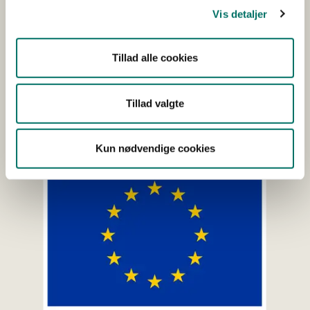
os på tlf. 33 95 80 00 eller sende en e-mail
Vis detaljer
til
baeredygtig-landbrugsproduktion@sgav.dk
.
Er du journalist, er du velkommen til at kontakte
Tillad alle cookies
Landbrugsstyrelsens pressetelefon på tlf. 41 89 25
07.
Tillad valgte
Kun nødvendige cookies