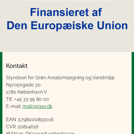
Kontakt
Styrelsen for Grøn Arealomlægning og Vandmiljø
Nyropsgade 30
1780 København V
Tlf.: +45 33 95 80 00
E-mail:
mail@sgav.dk
EAN: 5798000893016
CVR: 20814616
IBAN nr.: DK3302164069167470