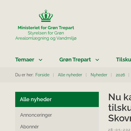
Temaer
Grøn Trepart
Tilsk
Du er her:
Forside
Alle nyheder
Nyheder
2026
Nu ka
Alle nyheder
tilsk
Annonceringer
Skov
Abonnér
28-05-20