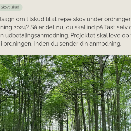
Skovtilskud
ilsagn om tilskud til at rejse skov under ordningen
ning 2024? Så er det nu, du skal ind på Tast selv 
n udbetalingsanmodning. Projektet skal leve op t
i ordningen, inden du sender din anmodning.