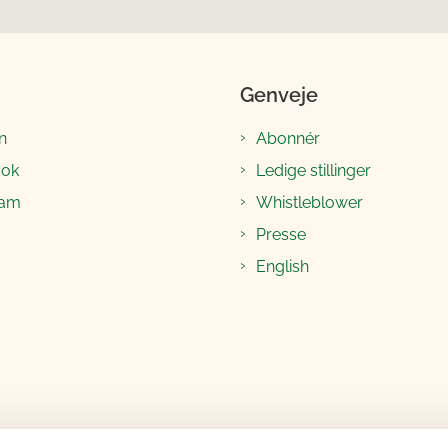
Genveje
n
Abonnér
ook
Ledige stillinger
ram
Whistleblower
Presse
English