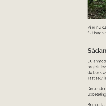
Vi er nu k
fik tilsagn
Sådan
Du anmoder
projekt lev
du beskrev
Tast selv,
Din ændri
udbetaling
Bemærk, at