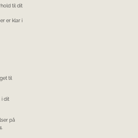
old til dit
 er klar i
et til
 dit
lser på
4.