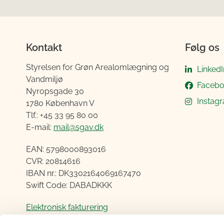
Kontakt
Følg os
Styrelsen for Grøn Arealomlægning og
LinkedI
Vandmiljø
Faceb
Nyropsgade 30
Instag
1780 København V
Tlf.: +45 33 95 80 00
E-mail:
mail@sgav.dk
EAN: 5798000893016
CVR: 20814616
IBAN nr.: DK3302164069167470
Swift Code: DABADKKK
Elektronisk fakturering