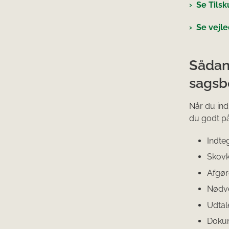
Se Tilsk
Se vejle
Sådan 
sagsb
Når du in
du godt på
Indteg
Skovko
Afgør
Nødve
Udtal
Dokum