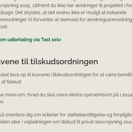
rejsning 2025, såfremt du ikke har ændringer til projektet i forh
ilsagn. Det skyldes, at det endnu ikke er muligt at indsende
modninger. Vi forventer at skemaet for ændringsanmodninger
026.
m udbetaling via Tast selv
vene til tilskudsordningen
 skal leve op til kravene i tilskudsordningen for at være berettig
af tilskud.
se mere om, hvad du skal være ekstra opmærksom på i 2024 i
v.
å orientere dig om kriterier for støtteberettigelse og forpligte
den eller i vejledningen om tilskud til privat skovrejsning 202