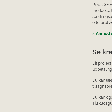
Privat Skov
meddelte t
ændringsan
efteråret 2
Anmod o
Se kra
Dit projekt
udbetaling 
Du kan læ
tilsagnsbre
Du kan ogs
Tilskudsgui