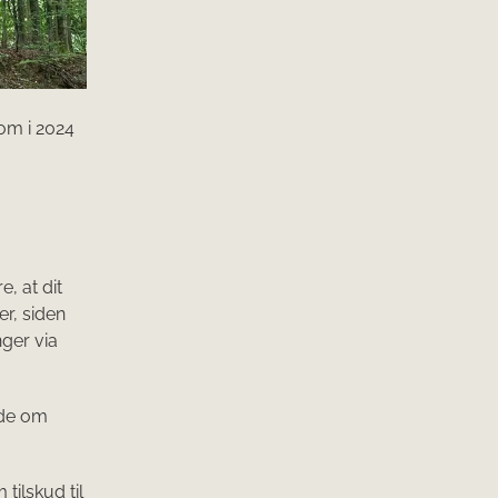
om i 2024
, at dit
er, siden
ger via
ode om
ilskud til