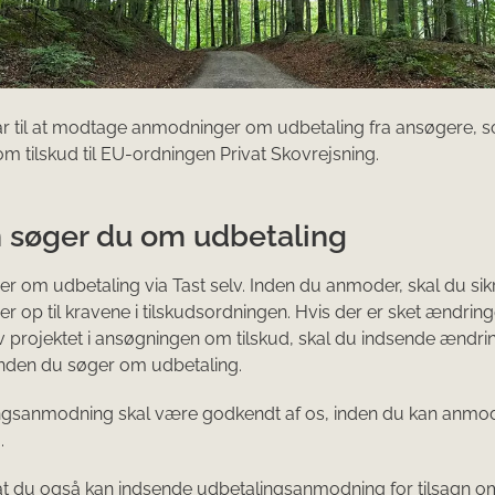
lar til at modtage anmodninger om udbetaling fra ansøgere, s
 om tilskud til EU-ordningen Privat Skovrejsning.
 søger du om udbetaling
 om udbetaling via Tast selv. Inden du anmoder, skal du sikre
er op til kravene i tilskudsordningen. Hvis der er sket ændring
 projektet i ansøgningen om tilskud, skal du indsende ændrin
 inden du søger om udbetaling.
ngsanmodning skal være godkendt af os, inden du kan anm
.
 du også kan indsende udbetalingsanmodning for tilsagn om t