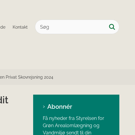
ide
Kontakt
en Privat Skovrejsning 2024
it
Abonnér
Få nyheder fra Styrelsen for
Grøn Arealomlægning og
Vandmiljø sendt til din