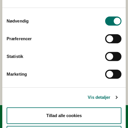
Abonnér
Få nyheder fra Styrelsen for Grøn Arealomlægning
Samtykkevalg
og Vandmiljø sendt til din mailboks.
Nødvendig
Præferencer
Kontakt
Statistik
Har du spørgsmål, er du velkommen til at kontakte
os på tlf. 33 95 80 00 eller e-mail:
mail@sgav.dk
Marketing
Er du journalist? Kontakt vores presseteam på tlf.
41 89 25 07.
Vis detaljer
Tillad alle cookies
Kontakt