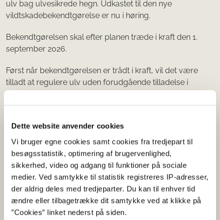
ulv bag ulvesikrede hegn. Udkastet til den nye
vildtskadebekendtgørelse er nu i høring.
Bekendtgørelsen skal efter planen træde i kraft den 1.
september 2026.
Først når bekendtgørelsen er trådt i kraft, vil det være
tilladt at regulere ulv uden forudgående tilladelse i
forbindelse med beskyttelse af husdyr.
Det kræver dermed fortsat en reguleringstilladelse fra
Dette website anvender cookies
SGAV at regulere ulve, indtil nye regler træder i kraft.
Vi bruger egne cookies samt cookies fra tredjepart til
Du finder udkastet til bekendtgørelsen og
besøgsstatistik, optimering af brugervenlighed,
høringsdokumenterne på høringsportalen.
sikkerhed, video og adgang til funktioner på sociale
medier. Ved samtykke til statistik registreres IP-adresser,
Høring af den nye vildtskadebekendtgørelse.
der aldrig deles med tredjeparter. Du kan til enhver tid
ændre eller tilbagetrække dit samtykke ved at klikke på
”Cookies” linket nederst på siden.