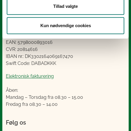
Styrelsen for Grøn Arealomlægning og Vandmiljø
Tillad valgte
Nyropsgade 30
1780 København V
Tlf.: +45 33 95 80 00
Kun nødvendige cookies
E-mail:
mail@sgav.dk
EAN: 5798000893016
CVR: 20814616
IBAN nr.: DK3302164069167470
Swift Code: DABADKKK
Elektronisk fakturering
Åben:
Mandag – Torsdag fra 08.30 – 15.00
Fredag fra 08.30 – 14.00
Følg os