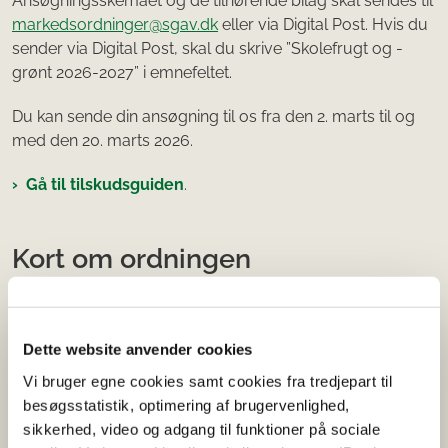
Ansøgningsskemaet og de tilhørende bilag skal sendes til
markedsordninger@sgav.dk
eller via Digital Post. Hvis du
sender via Digital Post, skal du skrive ”Skolefrugt og -
grønt 2026-2027” i emnefeltet.
Du kan sende din ansøgning til os fra den 2. marts til og
med den 20. marts 2026.
Gå til tilskudsguiden
.
Kort om ordningen
Formålet med skoleordningen for frugt og grønt er at
fremme sunde kostvaner hos børn, styrke deres adgang
Dette website anvender cookies
til frugt og grønt og øge viden om landbrug, ernæring og
sundhed.
Vi bruger egne cookies samt cookies fra tredjepart til
besøgsstatistik, optimering af brugervenlighed,
Der gives EU-tilskud til uddeling af udvalgte frugter og
sikkerhed, video og adgang til funktioner på sociale
grøntsager, og læringsaktiviteter til børn, der er