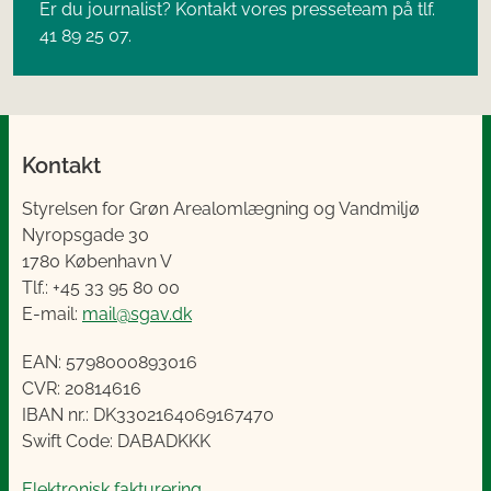
Er du journalist? Kontakt vores presseteam på tlf.
41 89 25 07.
Kontakt
Styrelsen for Grøn Arealomlægning og Vandmiljø
Nyropsgade 30
1780 København V
Tlf.: +45 33 95 80 00
E-mail:
mail@sgav.dk
EAN: 5798000893016
CVR: 20814616
IBAN nr.: DK3302164069167470
Swift Code: DABADKKK
Elektronisk fakturering