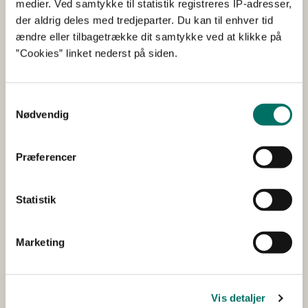
medier. Ved samtykke til statistik registreres IP-adresser,
indskrevet på uddannelsesinstitutioner. Tilskud kan søges
der aldrig deles med tredjeparter. Du kan til enhver tid
af bl.a. uddannelsesinstitutioner, leverandører af frugt og
ændre eller tilbagetrække dit samtykke ved at klikke på
grønt, organisationer og kommuner.
”Cookies” linket nederst på siden.
Ordningen finansieres 100 procent af EU via af Den
Europæiske Garantifond for Landbruget (EGFL).
Samtykkevalg
Nødvendig
Abonnér
Præferencer
Få nyheder fra Styrelsen for Grøn Arealomlægning
og Vandmiljø sendt til din mailboks.
Statistik
Marketing
Vis detaljer