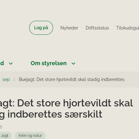
Log på
Nyheder
Driftsstatus
Tilskudsgu
ud
Om styrelsen
sep
Buejagt: Det store hjortevildt skal stadig indberettes
gt: Det store hjortevildt skal
g indberettes særskilt
25
Jagt
Arter og natur