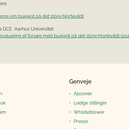
ere.
ma om buejagt på det store hjortevildt
a DCE Aarhus Universitet:
evaluering af forsøg med buejagt på det store hjortevildt (202
Genveje
n
Abonnér
ook
Ledige stillinger
ram
Whistleblower
Presse