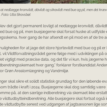
dt at nedlægge kronvildt, dåvildt og sikavildt med bue og pil, men det kræv
. Foto: Ulla Skovsbøl
lev det gjort permanent lovligt at nedlægge kronvildt, dåvild
med bue og pil, men buejægerne skal forsat huske at udfylde e
ngsskema, hver gang de har afsendt en pil mod en af de tre ar
uligheden for at jage det store hjortevildt med bue og pil er
 vil Vildtforvaltningsrådet gerne følge med i udviklingen på 
det vigtigt med præcise data, og det får vi kun, hvis jægerne 
dberetningsskemaet hver gang,” forklarer forstkandidat Ander
for Grøn Arealomlægning og Vandmiljø.
ger skal sikre et solidt statistisk grundlag for den løbende ev
 som trådte i kraft i 2024. Buejægerne skal dog samtidig være
e på, at den særlige indberetning via skemaet ikke erstat
e vildtudbytteindberetning. Alle buejægere skal fortsat også 
e vildtudbytte senest ved udgangen af jagtsæsonen lige som