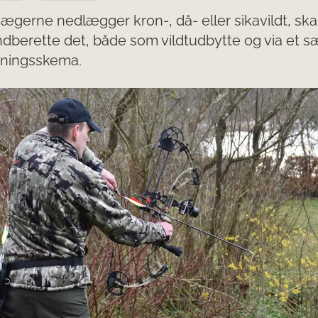
ægerne nedlægger kron-, då- eller sikavildt, ska
indberette det, både som vildtudbytte og via et sæ
tningsskema.