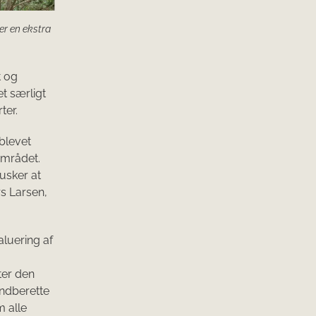
er en ekstra
t og
t særligt
ter.
 blevet
området.
husker at
s Larsen,
aluering af
ter den
indberette
 alle