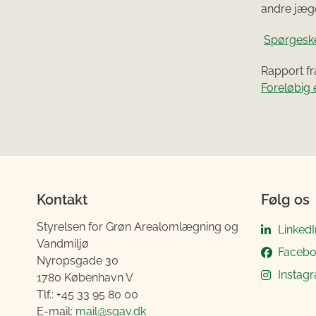
andre jæg
Spørgeske
Rapport fr
Foreløbig 
Kontakt
Følg os
Styrelsen for Grøn Arealomlægning og
LinkedI
Vandmiljø
Faceb
Nyropsgade 30
Instag
1780 København V
Tlf.: +45 33 95 80 00
E-mail:
mail@sgav.dk