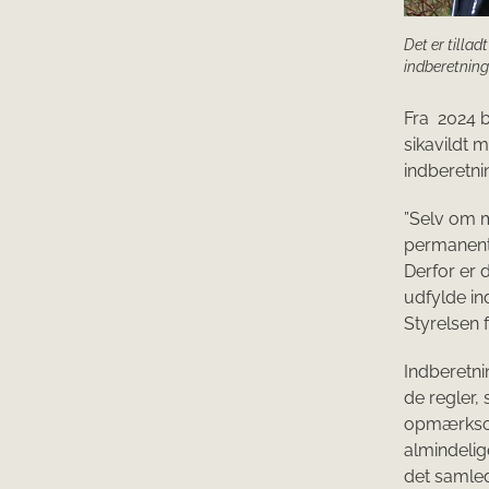
Det er tilla
indberetning
Fra 2024 b
sikavildt 
indberetni
”Selv om m
permanent,
Derfor er 
udfylde in
Styrelsen 
Indberetnin
de regler,
opmærksomm
almindelig
det samled