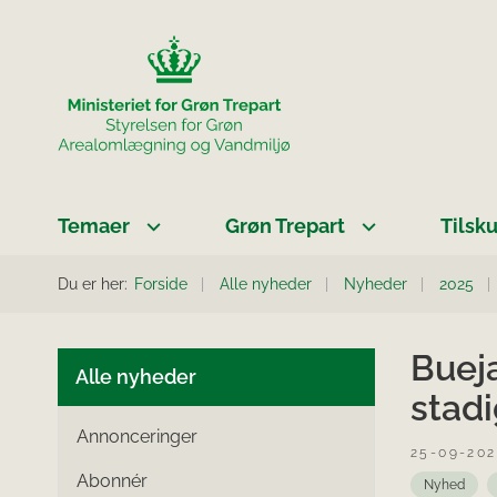
Temaer
Grøn Trepart
Tilsk
Du er her:
Forside
Alle nyheder
Nyheder
2025
Bueja
Alle nyheder
stadi
Annonceringer
25-09-20
Abonnér
Nyhed