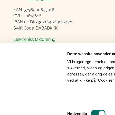
EAN: 5798000893016
CVR: 20814616
IBAN nr.: DK3302164069167470
Swift Code: DABADKKK
Elektronisk fakturering
Åben:
Dette website anvender c
Mandag – Torsdag fra 08.30 – 15.00
Vi bruger egne cookies samt
Fredag fra 08.30 – 14.00
sikkerhed, video og adgang 
adresser, der aldrig deles 
ved at klikke på ”Cookies” 
Cookies
Tilgængelighedserklæring
Perso
Samtykkevalg
Nødvendig