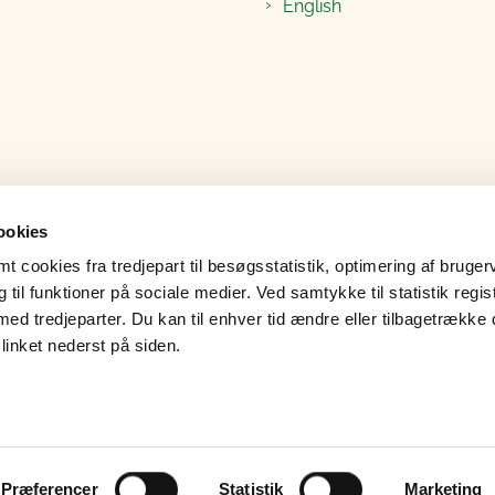
English
ookies
 cookies fra tredjepart til besøgsstatistik, optimering af bruger
til funktioner på sociale medier. Ved samtykke til statistik regis
med tredjeparter. Du kan til enhver tid ændre eller tilbagetrække
linket nederst på siden.
ndatabeskyttelse
Læs op
Grypp skærmdeling
Præferencer
Statistik
Marketing