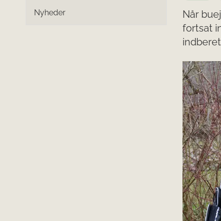
Nyheder
Når buej
fortsat 
indbere