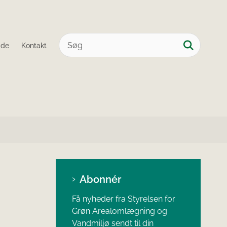
ide
Kontakt
Abonnér
Få nyheder fra Styrelsen for
Grøn Arealomlægning og
Vandmiljø sendt til din