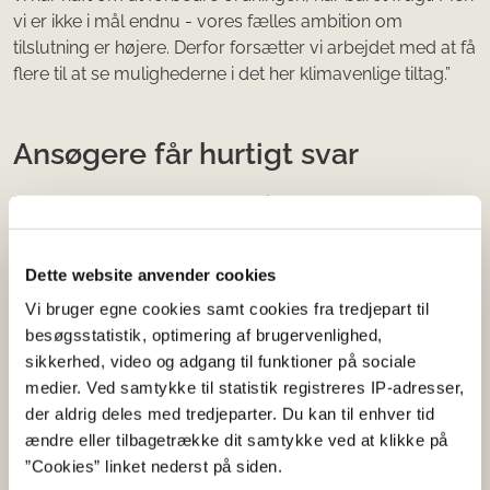
vi er ikke i mål endnu - vores fælles ambition om
tilslutning er højere. Derfor forsætter vi arbejdet med at få
flere til at se mulighederne i det her klimavenlige tiltag.”
Ansøgere får hurtigt svar
Mælkeproducenterne behøver ikke vente længe, før de
får svar på deres ansøgning om tilskud.
Dette website anvender cookies
Det forventes, at langt størstedelen af ansøgningerne vil
være færdigbehandlede i anden halvdel af november, så
Vi bruger egne cookies samt cookies fra tredjepart til
mælkeproducenterne får en hurtig afklaring på, om de
besøgsstatistik, optimering af brugervenlighed,
får tilsagn om tilskud.
sikkerhed, video og adgang til funktioner på sociale
medier. Ved samtykke til statistik registreres IP-adresser,
I år er der søgt om tilskud til metanreducerende foder for
der aldrig deles med tredjeparter. Du kan til enhver tid
i alt 47 mio. kr.
ændre eller tilbagetrække dit samtykke ved at klikke på
”Cookies” linket nederst på siden.