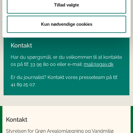
Tillad valgte
Få nyheder fra Styrelsen for Grøn Arealomlægning
og Vandmiljø sendt til din mailboks.
Kun nødvendige cookies
Kontakt
Har du spørgsmål, er du velkommen til at kontakte
os på tlf. 33 95 80 00 eller e-mail:
mail@sgav.dk
Er du journalist? Kontakt vores presseteam på tlf.
41 89 25 07.
Kontakt
Styrelsen for Grøn Arealomlægning og Vandmiljø