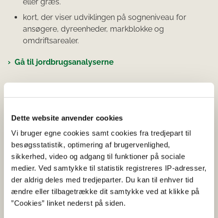
eller græs.
kort, der viser udviklingen på sogneniveau for
ansøgere, dyreenheder, markblokke og
omdriftsarealer.
Gå til jordbrugsanalyserne
Download data
Dette website anvender cookies
Du kan finde alle kort på hjemmesiden eller downloade
dem med tilhørende attributter.
Vi bruger egne cookies samt cookies fra tredjepart til
besøgsstatistik, optimering af brugervenlighed,
Gå til jordbrugsanalyserne
sikkerhed, video og adgang til funktioner på sociale
medier. Ved samtykke til statistik registreres IP-adresser,
der aldrig deles med tredjeparter. Du kan til enhver tid
ændre eller tilbagetrække dit samtykke ved at klikke på
Abonnér
”Cookies” linket nederst på siden.
Få nyheder fra Styrelsen for Grøn Arealomlægning