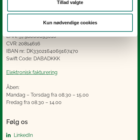
Tillad valgte
1780 København V
Tlf.: +45 33 95 80 00
E-mail:
mail@sgav.dk
Kun nødvendige cookies
EAN: 5798000893016
CVR: 20814616
IBAN nr.: DK3302164069167470
Swift Code: DABADKKK
Elektronisk fakturering
Åben:
Mandag – Torsdag fra 08.30 – 15.00
Fredag fra 08.30 – 14.00
Følg os
LinkedIn