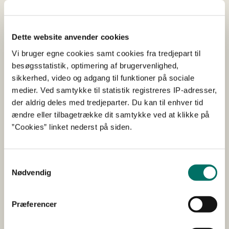
foranstaltninger for at reducere eller fjerne potentielle
grænseoverskridende virkninger på miljøet.
Dette website anvender cookies
Hvis I ønsker at deltage i miljøvurderingsprocessen eller
Vi bruger egne cookies samt cookies fra tredjepart til
har bemærkninger til de planlagte forundersøgelser eller
besøgsstatistik, optimering af brugervenlighed,
indholdet af den kommende miljørapport kan I sende
sikkerhed, video og adgang til funktioner på sociale
dem til
Espoo@sgav.dk
med angivelse af journalnummer:
medier. Ved samtykke til statistik registreres IP-adresser,
2026-9993 senest den 20. maj 2026.
der aldrig deles med tredjeparter. Du kan til enhver tid
ændre eller tilbagetrække dit samtykke ved at klikke på
Fakta om Espoo-konventionen
”Cookies” linket nederst på siden.
Espoo-konventionen er bekendtgørelse af konventionen
Samtykkevalg
af 25. februar 1991 om vurdering af virkningerne på
Nødvendig
miljøet på tværs af landegrænserne samt
bekendtgørelse af protokol af 21. maj 2003 om strategisk
miljøvurdering til konventionen af 25. februar 1991 om
Præferencer
vurdering af virkningerne på miljøet på tværs af
landegrænserne