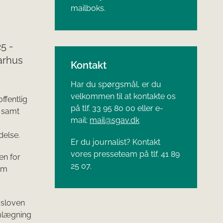
mailboks.
5 -
Aarhus
Kontakt
Har du spørgsmål, er du
velkommen til at kontakte os
ffentlig
på tlf. 33 95 80 00 eller e-
t samt
mail:
mail@sgav.dk
delse.
Er du journalist? Kontakt
vores presseteam på tlf. 41 89
en for
25 07.
 om
gsloven
omlægning