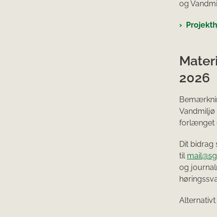
og Vandmi
Projekt
Materi
2026
Bemærkning
Vandmiljø 
forlænget
Dit bidrag
til
mail@sg
og journa
høringssva
Alternativt