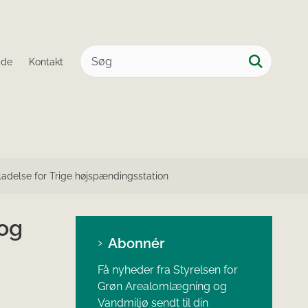
ide
Kontakt
lladelse for Trige højspændingsstation
 og
Abonnér
Få nyheder fra Styrelsen for
Grøn Arealomlægning og
Vandmiljø sendt til din