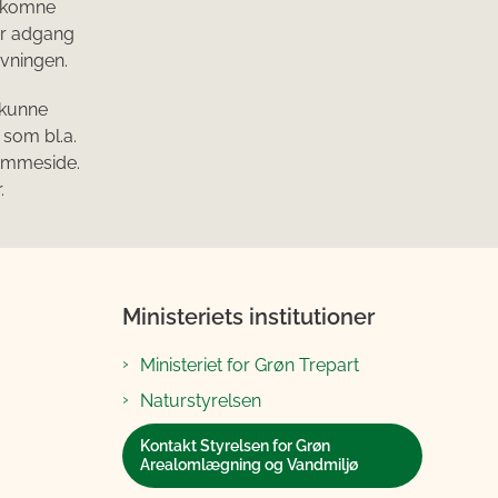
ndkomne
har adgang
ivningen.
 kunne
 som bl.a.
jemmeside.
.
Ministeriets institutioner
Ministeriet for Grøn Trepart
Naturstyrelsen
Kontakt Styrelsen for Grøn
Arealomlægning og Vandmiljø