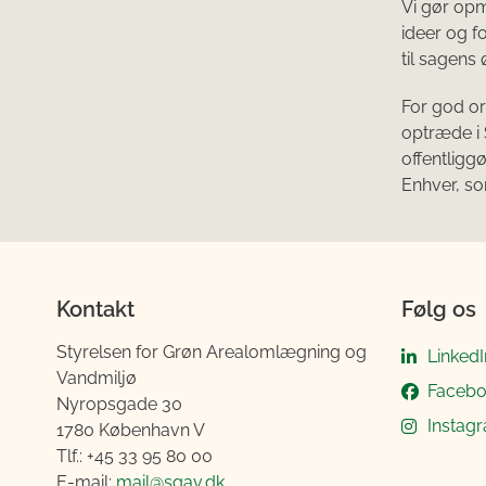
Vi gør op
ideer og f
til sagens
For god or
optræde i 
offentligg
Enhver, so
Kontakt
Følg os
Styrelsen for Grøn Arealomlægning og
LinkedI
Vandmiljø
Faceb
Nyropsgade 30
Instag
1780 København V
Tlf.: +45 33 95 80 00
E-mail:
mail@sgav.dk