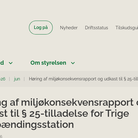
Log på
Nyheder
Driftsstatus
Tilskudsgu
ud
Om styrelsen
026
jun
Høring af miljøkonsekvensrapport og udkast til § 25-ti
ng af miljøkonsekvensrapport
t til § 25-tilladelse for Trige
pændingsstation
26