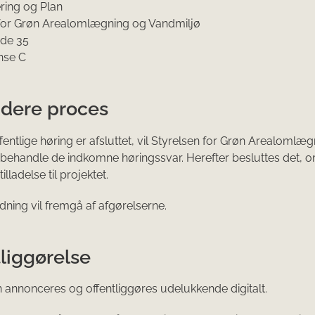
ring og Plan
 for Grøn Arealomlægning og Vandmiljø
de 35
nse C
idere proces
fentlige høring er afsluttet, vil Styrelsen for Grøn Arealomlæ
behandle de indkomne høringssvar. Herefter besluttes det, 
lladelse til projektet.
dning vil fremgå af afgørelserne.
liggørelse
 annonceres og offentliggøres udelukkende digitalt.