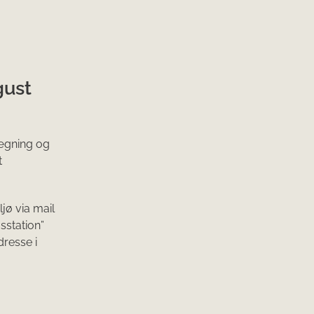
gust
lægning og
t
jø via mail
sstation”
resse i