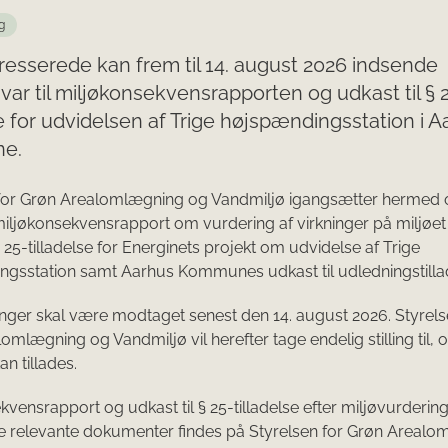
g
eresserede kan frem til 14. august 2026 indsende
var til miljøkonsekvensrapporten og udkast til § 2
se for udvidelsen af Trige højspændingsstation i 
e.
for Grøn Arealomlægning og Vandmiljø igangsætter hermed o
miljøkonsekvensrapport om vurdering af virkninger på miljøe
§ 25-tilladelse for Energinets projekt om udvidelse af Trige
gsstation samt Aarhus Kommunes udkast til udledningstilla
er skal være modtaget senest den 14. august 2026. Styrels
omlægning og Vandmiljø vil herefter tage endelig stilling til,
an tillades.
kvensrapport og udkast til § 25-tilladelse efter miljøvurderin
e relevante dokumenter findes på Styrelsen for Grøn Areal