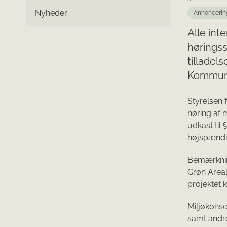
Nyheder
Annoncerin
Alle int
høringss
tilladel
Kommun
Styrelsen 
høring af 
udkast til 
højspændin
Bemærkning
Grøn Areal
projektet k
Miljøkonse
samt andr