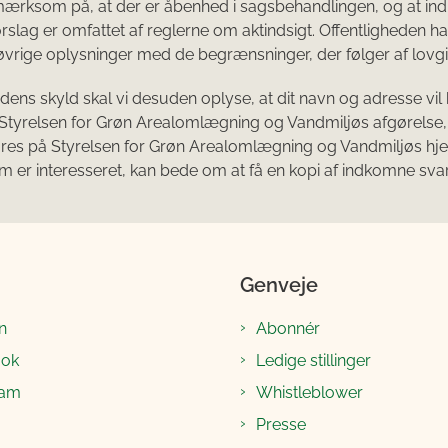
mærksom på, at der er åbenhed i sagsbehandlingen, og at i
orslag er omfattet af reglerne om aktindsigt. Offentligheden 
 øvrige oplysninger med de begrænsninger, der følger af lovg
dens skyld skal vi desuden oplyse, at dit navn og adresse vil
Styrelsen for Grøn Arealomlægning og Vandmiljøs afgørelse,
øres på Styrelsen for Grøn Arealomlægning og Vandmiljøs h
m er interesseret, kan bede om at få en kopi af indkomne svar
Genveje
n
Abonnér
ook
Ledige stillinger
ram
Whistleblower
Presse