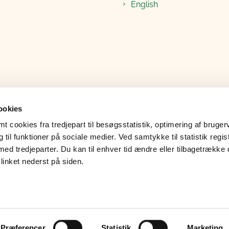
English
ookies
 cookies fra tredjepart til besøgsstatistik, optimering af bruger
til funktioner på sociale medier. Ved samtykke til statistik regis
med tredjeparter. Du kan til enhver tid ændre eller tilbagetrække
linket nederst på siden.
ndatabeskyttelse
Læs op
Grypp skærmdeling
Præferencer
Statistik
Marketing