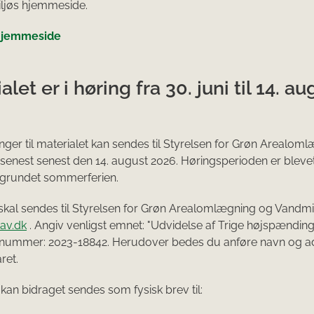
ljøs hjemmeside.
hjemmeside
alet er i høring fra 30. juni til 14. au
er til materialet kan sendes til Styrelsen for Grøn Arealom
senest senest den 14. august 2026. Høringsperioden er bleve
 grundet sommerferien.
 skal sendes til Styrelsen for Grøn Arealomlægning og Vandmil
av.dk
. Angiv venligst emnet: "Udvidelse af Trige højspænding
lnummer: 2023-18842. Herudover bedes du anføre navn og ad
ret.
 kan bidraget sendes som fysisk brev til: