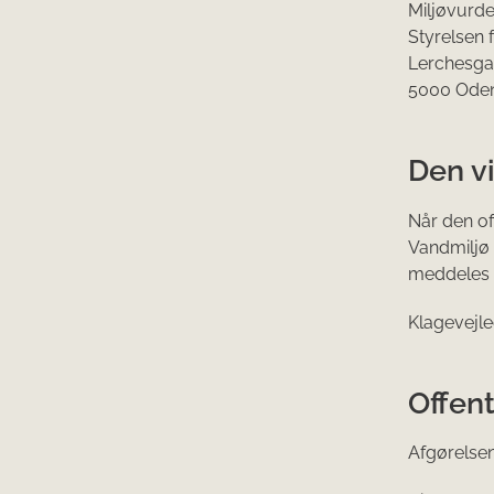
Miljøvurde
Styrelsen
Lerchesga
5000 Ode
Den v
Når den of
Vandmiljø 
meddeles ti
Klagevejle
Offent
Afgørelsen