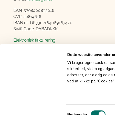
EAN: 5798000893016
CVR: 20814616
IBAN nr.: DK3302164069167470
Swift Code: DABADKKK
Elektronisk fakturering
Åben:
Dette website anvender c
Mandag – Torsdag fra 08.30 – 15.00
Vi bruger egne cookies samt
Fredag fra 08.30 – 14.00
sikkerhed, video og adgang 
adresser, der aldrig deles 
ved at klikke på ”Cookies” 
Cookies
Tilgængelighedserklæring
Perso
Samtykkevalg
Nødvendig