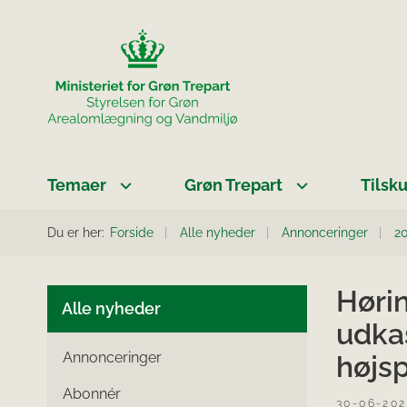
Temaer
Grøn Trepart
Tilsk
Du er her:
Forside
Alle nyheder
Annonceringer
2
Høri
Alle nyheder
udkas
Annonceringer
højs
Abonnér
30-06-20