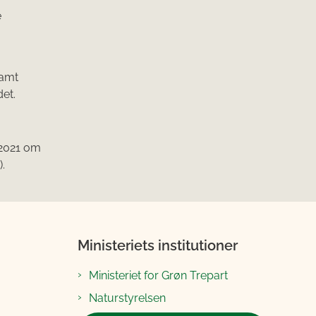
e
samt
et.
r 2021 om
.
Ministeriets institutioner
Ministeriet for Grøn Trepart
Naturstyrelsen