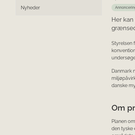
Nyheder
Annoncerin
Her kan
grænseo
Styrelsen
konventio
undersøge
Danmark m
miljøpåvir
danske my
Om pr
Planen om
den tyske 