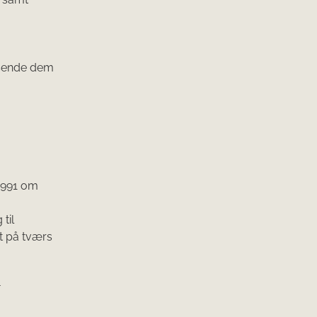
 sende dem
1991 om
til
t på tværs
-