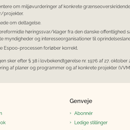
ientere om miljøvurderinger af konkrete grænseoverskridend
r/projekter.
jlede om deltagelse.
dereformidle høringssvar/klager fra den danske offentlighed 
te myndigheder og interesseorganisationer til oprindelsesland
kre Espoo-processen forløber korrekt.
gen sker efter § 38 i lovbekendtgørelse nr. 1976 af 27. oktobe
ring af planer og programmer og af konkrete projekter (VVM)
Genveje
n
Abonnér
ook
Ledige stillinger