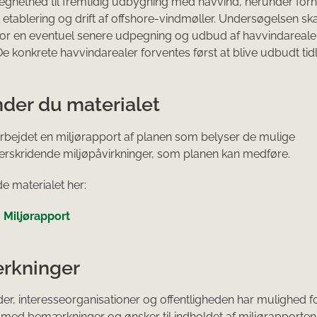
gnethed til fremtidig udbygning med havvind, herunder for
til etablering og drift af offshore-vindmøller. Undersøgelsen s
or en eventuel senere udpegning og udbud af havvindarealer
e konkrete havvindarealer forventes først at blive udbudt tidli
nder du materialet
rbejdet en miljørapport af planen som belyser de mulige
rskridende miljøpåvirkninger, som planen kan medføre.
de materialet her:
– Miljørapport
rkninger
r, interesseorganisationer og offentligheden har mulighed f
med bemærkninger og ønsker til indholdet af miljørapporte