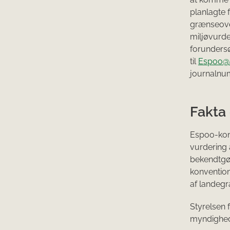
planlagte f
grænseover
miljøvurde
forundersø
til
Espoo@
journalnum
Fakta
Espoo-konv
vurdering 
bekendtgør
konvention
af landeg
Styrelsen
myndighed