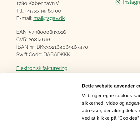
Instag
1780 København V
Tlf.: +45 33 95 80 00
E-mail:
mail@sgav.dk
EAN: 5798000893016
CVR: 20814616
IBAN nr.: DK3302164069167470
Swift Code: DABADKKK
Elektronisk fakturering
Åben:
Dette website anvender c
Mandag – Torsdag fra 08.30 – 15.00
Vi bruger egne cookies samt
Fredag fra 08.30 – 14.00
sikkerhed, video og adgang 
adresser, der aldrig deles 
ved at klikke på ”Cookies” 