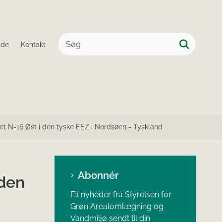
ide
Kontakt
et N-16 Øst i den tyske EEZ i Nordsøen - Tyskland
Abonnér
 den
Få nyheder fra Styrelsen for
Grøn Arealomlægning og
Vandmiljø sendt til din