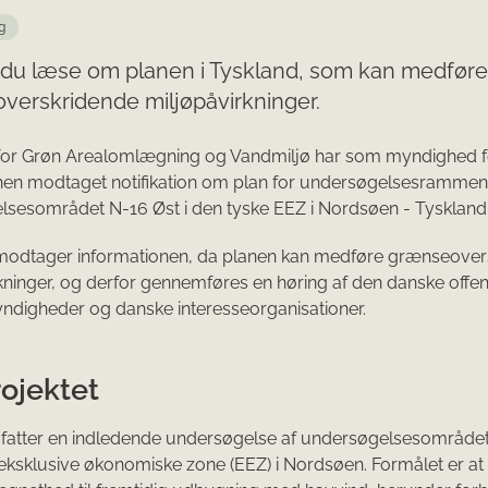
g
 du læse om planen i Tyskland, som kan medføre
verskridende miljøpåvirkninger.
 for Grøn Arealomlægning og Vandmiljø har som myndighed 
nen modtaget notifikation om plan for undersøgelsesrammen
lsesområdet N-16 Øst i den tyske EEZ i Nordsøen - Tyskland
odtager informationen, da planen kan medføre grænseover
kninger, og derfor gennemføres en høring af den danske offen
ndigheder og danske interesseorganisationer.
ojektet
fatter en indledende undersøgelse af undersøgelsesområdet 
eksklusive økonomiske zone (EEZ) i Nordsøen. Formålet er at