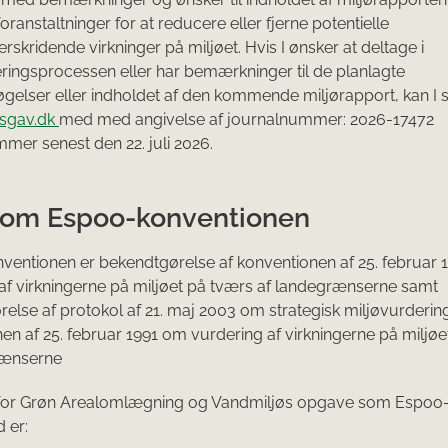
oranstaltninger for at reducere eller fjerne potentielle
skridende virkninger på miljøet. Hvis I ønsker at deltage i
ringsprocessen eller har bemærkninger til de planlagte
gelser eller indholdet af den kommende miljørapport, kan I
sgav.dk
med med angivelse af journalnummer: 2026-17472
mer senest den 22. juli 2026.
 om Espoo-konventionen
entionen er bekendtgørelse af konventionen af 25. februar 
af virkningerne på miljøet på tværs af landegrænserne samt
else af protokol af 21. maj 2003 om strategisk miljøvurdering 
en af 25. februar 1991 om vurdering af virkningerne på miljøe
rænserne
 for Grøn Arealomlægning og Vandmiljøs opgave som Espoo
 er: