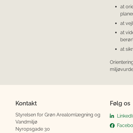
at or
plane
at ve
at vi
berør
at si
Orienterin
miljøvurde
Kontakt
Følg os
Styrelsen for Grøn Arealomlægning og
LinkedI
Vandmiljø
Faceb
Nyropsgade 30