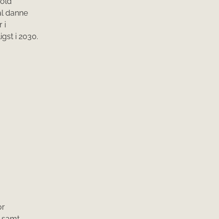
hold
kal danne
 i
gst i 2030.
or
n samt