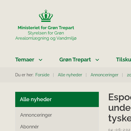
Temaer
Grøn Trepart
Tilsk
Du er her:
Forside
Alle nyheder
Annonceringer
2
Espoo
Alle nyheder
unde
Annonceringer
tysk
Abonnér
04-06-20