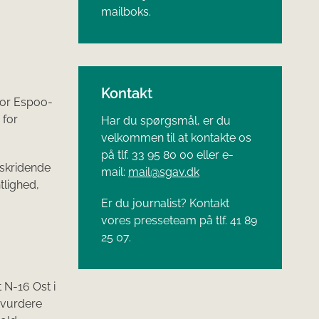
mailboks.
Kontakt
for Espoo-
 for
Har du spørgsmål, er du
velkommen til at kontakte os
på tlf. 33 95 80 00 eller e-
skridende
mail:
mail@sgav.dk
tlighed,
Er du journalist? Kontakt
vores presseteam på tlf. 41 89
25 07.
N-16 Ost i
 vurdere