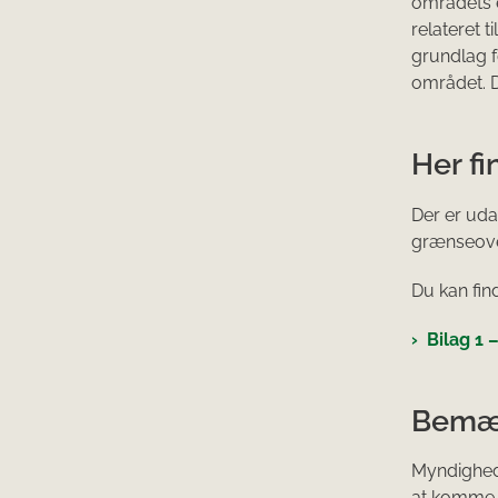
områdets e
relateret 
grundlag f
området. D
Her fi
Der er uda
grænseove
Du kan fin
Bilag 1 
Bemæ
Myndighede
at komme 