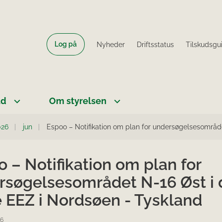
Log på
Nyheder
Driftsstatus
Tilskudsgu
ud
Om styrelsen
026
jun
Espoo – Notifikation om plan for undersøgelsesområd
 – Notifikation om plan for
rsøgelsesområdet N-16 Øst i
e EEZ i Nordsøen - Tyskland
26