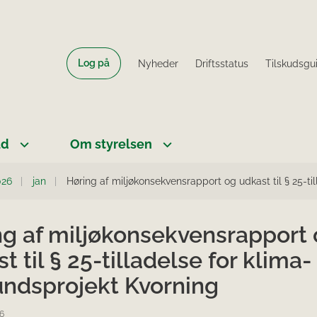
Log på
Nyheder
Driftsstatus
Tilskudsgu
ud
Om styrelsen
026
jan
Høring af miljøkonsekvensrapport og udkast til § 25-ti
ng af miljøkonsekvensrapport
t til § 25-tilladelse for klima-
undsprojekt Kvorning
6