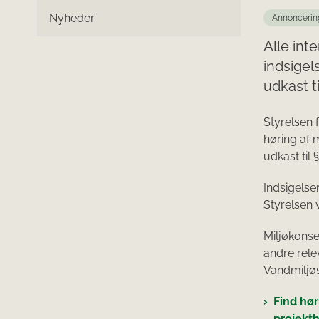
Nyheder
Annoncerin
Alle int
indsigel
udkast t
Styrelsen 
høring af 
udkast til 
Indsigelse
Styrelsen v
Miljøkonse
andre rel
Vandmiljø
Find hø
projekt