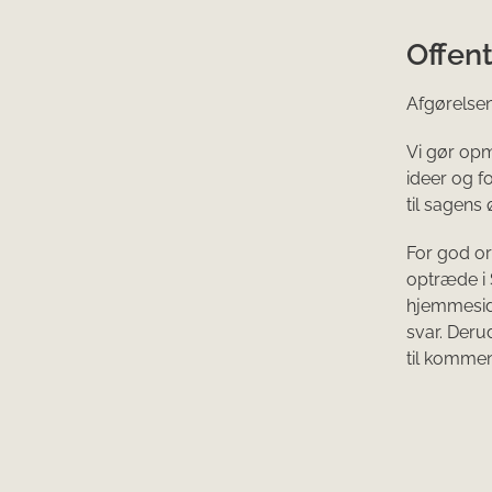
Offent
Afgørelsen
Vi gør op
ideer og f
til sagens
For god or
optræde i 
hjemmeside
svar. Der
til kommen