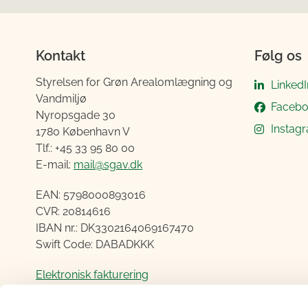
Kontakt
Følg os
Styrelsen for Grøn Arealomlægning og
LinkedI
Vandmiljø
Faceb
Nyropsgade 30
Instag
1780 København V
Tlf.: +45 33 95 80 00
E-mail:
mail@sgav.dk
EAN: 5798000893016
CVR: 20814616
IBAN nr.: DK3302164069167470
Swift Code: DABADKKK
Elektronisk fakturering
Åben: