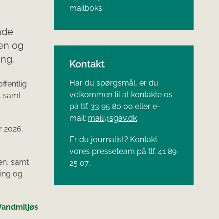
mailboks.
nde
en og
ing.
Kontakt
Har du spørgsmål, er du
ffentlig
velkommen til at kontakte os
, samt
på tlf. 33 95 80 00 eller e-
mail:
mail@sgav.dk
r 2026.
Er du journalist? Kontakt
vores presseteam på tlf. 41 89
ven, samt
25 07.
ing og
Vandmiljøs