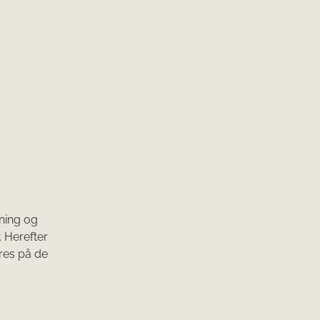
gning og
 Herefter
eres på de