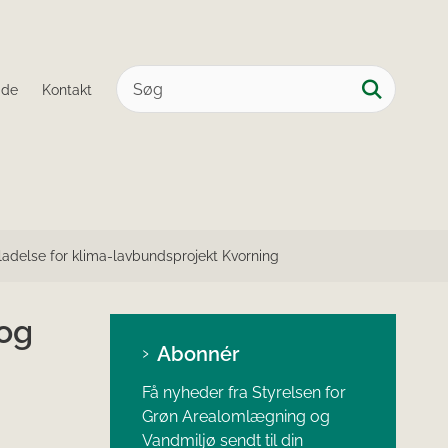
ide
Kontakt
lladelse for klima-lavbundsprojekt Kvorning
 og
Abonnér
Få nyheder fra Styrelsen for
Grøn Arealomlægning og
Vandmiljø sendt til din