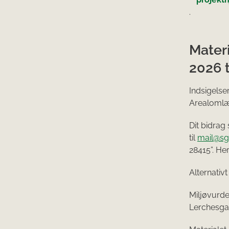
.
Materi
2026 t
Indsigelse
Arealomlæg
Dit bidrag
til
mail@sg
28415”. He
Alternativt
Miljøvurde
Lerchesga