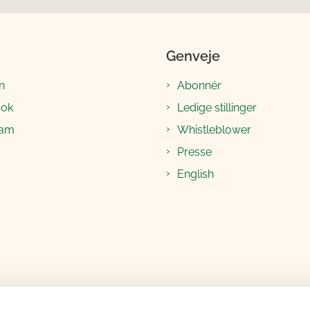
Genveje
n
Abonnér
ook
Ledige stillinger
ram
Whistleblower
Presse
English