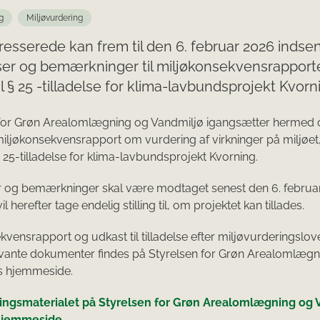
g
Miljøvurdering
eresserede kan frem til den 6. februar 2026 indse
ser og bemærkninger til miljøkonsekvensrapport
il § 25 -tilladelse for klima-lavbundsprojekt Kvorn
for Grøn Arealomlægning og Vandmiljø igangsætter hermed o
miljøkonsekvensrapport om vurdering af virkninger på miljøet
§ 25-tilladelse for klima-lavbundsprojekt Kvorning.
r og bemærkninger skal være modtaget senest den 6. februa
il herefter tage endelig stilling til, om projektet kan tillades.
kvensrapport og udkast til tilladelse efter miljøvurderingslo
evante dokumenter findes på Styrelsen for Grøn Arealomlægn
s hjemmeside.
ringsmaterialet på Styrelsen for Grøn Arealomlægning og 
hjemmeside