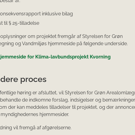
består af:
konsekvensrapport inklusive bilag
 til § 25-tilladelse
 oplysninger om projektet fremgår af Styrelsen for Grøn
gning og Vandmiljøs hjemmeside på følgende underside.
hjemmeside for Klima-lavbundsprojekt Kvorning
idere proces
fentlige høring er afsluttet, vil Styrelsen for Grøn Arealomlæ
behandle de indkomne forslag, indsigelser og bemærkninger.
 om der kan meddeles tilladelser til projektet, og der annonc
e myndighedernes hjemmesider.
dning vil fremgå af afgørelserne.