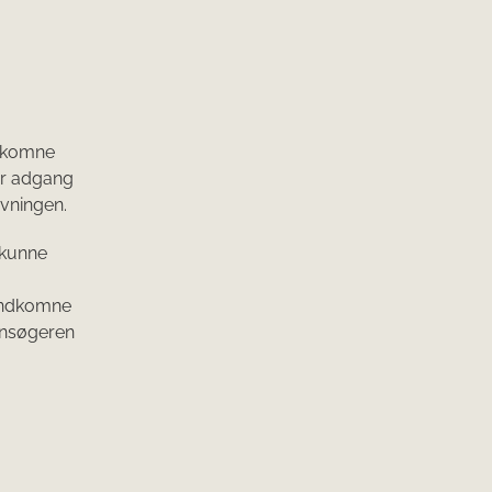
ndkomne
har adgang
ivningen.
 kunne
 indkomne
ansøgeren