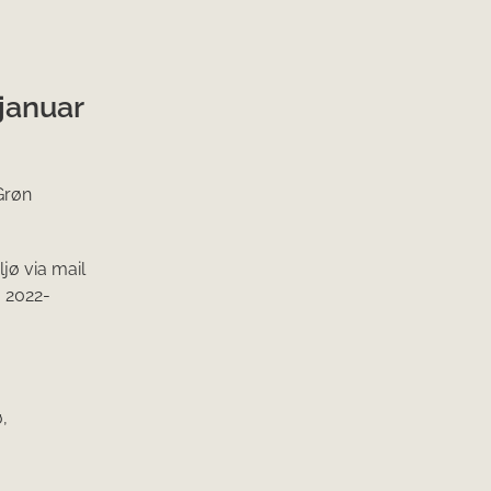
 januar
 Grøn
jø via mail
g 2022-
,