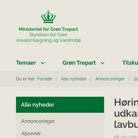
Temaer
Grøn Trepart
Tilsk
Du er her:
Forside
Alle nyheder
Annonceringer
2
Høri
Alle nyheder
udkas
Annonceringer
lavb
Abonnér
06-01-202