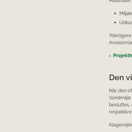
Materialet 
Miljø
Udkast
Yderligere
Arealomlæ
Projekt
Den v
Når den of
Vandmiljø 
besluttes,
respektiv
Klagevejle