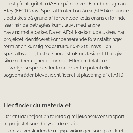
effekt på integriteten (AEoI) på ride ved Flamborough and
Filey (FFC) Coast Special Protection Area (SPA) ikke kunne
udelukkes på grund af forventede kollisionsrisici for ride,
især når de betragtes kumulativt med andre
havvindmølleparker. Da en AEoI ikke kan udelukkes, har
projektet identificeret kompenserende foranstaltninger i
form af en kunstig redestruktur (ANS) til havs - en
specialbygget, fast offshore-struktur designet til at give
sikre redemuligheder for ride. Efter en detaljeret
udvælgelsesproces for lokalitet er tre potentielle
søgeområder blevet identificeret til placering af et ANS.
Her finder du materialet
Der er udarbejdet en foreløbig miljøkonsekvensrapport
af projektet som belyser de mulige
grænseoverskridende miljøpåvirkninger, som projektet