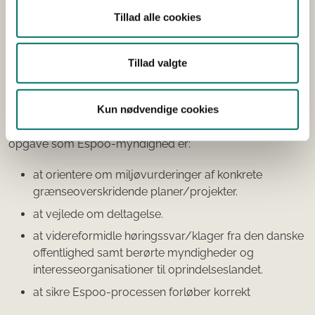
af 25. februar 1991 om vurdering af virkningerne på
Tillad alle cookies
miljøet på tværs af landegrænserne samt
bekendtgørelse af protokol af 21. maj 2003 om strategisk
miljøvurdering til konventionen af 25. februar 1991 om
Tillad valgte
vurdering af virkningerne på miljøet på tværs af
landegrænserne
Kun nødvendige cookies
Styrelsen for Grøn Arealomlægning og Vandmiljøs
opgave som Espoo-myndighed er:
at orientere om miljøvurderinger af konkrete
grænseoverskridende planer/projekter.
at vejlede om deltagelse.
at videreformidle høringssvar/klager fra den danske
offentlighed samt berørte myndigheder og
interesseorganisationer til oprindelseslandet.
at sikre Espoo-processen forløber korrekt