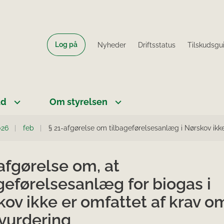
Log på
Nyheder
Driftsstatus
Tilskudsgu
ud
Om styrelsen
026
feb
§ 21-afgørelse om tilbageførelsesanlæg i Nørskov ikke
afgørelse om, at
geførelsesanlæg for biogas i
ov ikke er omfattet af krav o
øvurdering