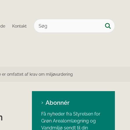
ide
Kontakt
 er omfattet af krav om miljøvurdering
Abonnér
Få nyheder fra Styrelsen for
m
Grøn Arealomlægning og
Vandmiljø sendt til din