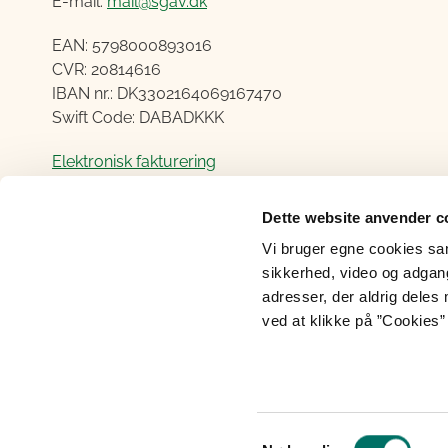
E-mail:
mail@sgav.dk
EAN: 5798000893016
CVR: 20814616
IBAN nr.: DK3302164069167470
Swift Code: DABADKKK
Elektronisk fakturering
Åben:
Dette website anvender c
Mandag – Torsdag fra 08.30 – 15.00
Vi bruger egne cookies samt
Fredag fra 08.30 – 14.00
sikkerhed, video og adgang 
adresser, der aldrig deles 
ved at klikke på ”Cookies” 
Cookies
Tilgængelighedserklæring
Perso
Samtykkevalg