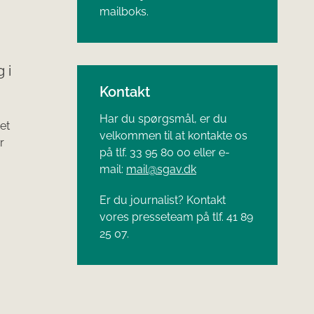
mailboks.
 i
Kontakt
Har du spørgsmål, er du
et
velkommen til at kontakte os
r
på tlf. 33 95 80 00 eller e-
mail:
mail@sgav.dk
Er du journalist? Kontakt
vores presseteam på tlf. 41 89
25 07.