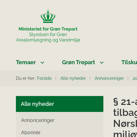
Temaer
Grøn Trepart
Tilsk
Du er her:
Forside
Alle nyheder
Annonceringer
2
§ 21-
Alle nyheder
tilba
Annonceringer
Nørsk
milj
Abonnér