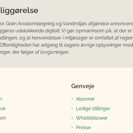
liggørelse
 for Grøn Arealomlægning og Vandmiljøs afgørelse annoncer
iggøres udelukkende digitalt. Vi gør opmærksom på, at der er
lingen, og at henvendelser i miljøsager er omfattet af regl
. Offentligheden har adgang til sagens øvrige oplysninger me
ger, der følger af lovgivningen.
Genveje
n
Abonnér
ook
Ledige stillinger
ram
Whistleblower
Presse