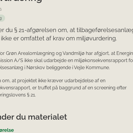
6
g
er du § 21-afgørelsen om, at tilbageførelsesanlæg
ikke er omfattet af krav om miljøvurdering.
for Grøn Arealomlægning og Vandmiljø har afgjort, at Energin
ssion A/S ikke skal udarbejde en miljøkonsekvensrapport fo
elsesanlæg i Nørskov beliggende i Vejle Kommune.
 om, at projektet ikke kræver udarbejdelse af en
kvensrapport, er truffet på baggrund af en screening efter
ringslovens § 21.
nder du materialet
gørelse