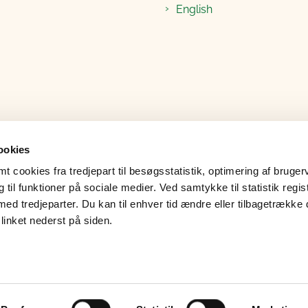
English
ookies
 cookies fra tredjepart til besøgsstatistik, optimering af bruger
til funktioner på sociale medier. Ved samtykke til statistik regis
med tredjeparter. Du kan til enhver tid ændre eller tilbagetrække
linket nederst på siden.
ndatabeskyttelse
Læs op
Grypp skærmdeling