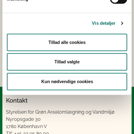
Vis detaljer
Kontakt
Har du spørgsmål, er du velkommen til at kontakte
Tillad alle cookies
os på tlf. 33 95 80 00 eller e-mail:
mail@sgav.dk
Er du journalist? Kontakt vores presseteam på tlf.
Tillad valgte
41 89 25 07.
Kun nødvendige cookies
Kontakt
Styrelsen for Grøn Arealomlægning og Vandmiljø
Nyropsgade 30
1780 København V
Tlf.: +45 33 95 80 00