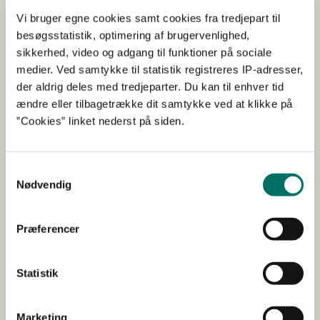
Afgørelsen kan indbringes for domstolene inden 6
Vi bruger egne cookies samt cookies fra tredjepart til
måneder fra afgørelsens offentliggørelse.
besøgsstatistik, optimering af brugervenlighed,
sikkerhed, video og adgang til funktioner på sociale
Offentliggørelse
medier. Ved samtykke til statistik registreres IP-adresser,
der aldrig deles med tredjeparter. Du kan til enhver tid
ændre eller tilbagetrække dit samtykke ved at klikke på
Styrelsen for Grøn Arealomlægning og Vandmiljøs
”Cookies” linket nederst på siden.
afgørelse annonceres og offentliggøres udelukkende
digitalt. Vi gør opmærksom på, at der er åbenhed i
sagsbehandlingen, og at henvendelser i miljøsager er
Samtykkevalg
omfattet af reglerne om aktindsigt. Offentligheden har
Nødvendig
adgang til sagens øvrige oplysninger med de
begrænsninger, der følger af lovgivningen.
Præferencer
Abonnér
Statistik
Få nyheder fra Styrelsen for Grøn Arealomlægning
og Vandmiljø sendt til din mailboks.
Marketing